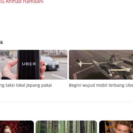
alu Ahmad Hamdani
it
g taksi lokal Jepang pakai
Begini wujud mobil terbang Ub