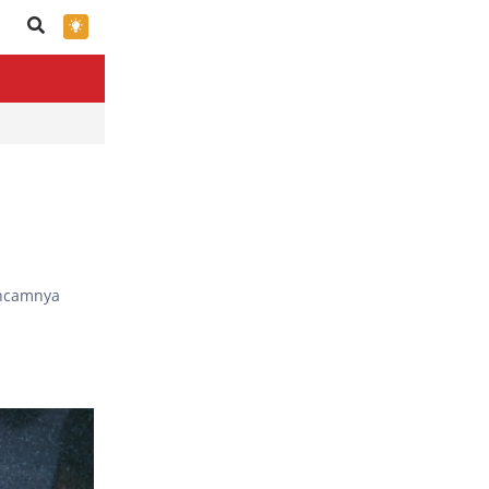
×
ancamnya