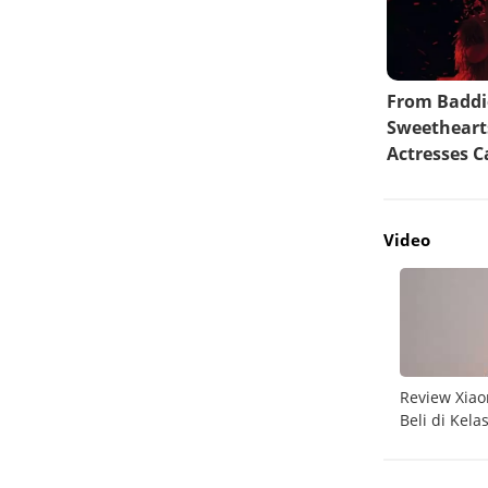
Video
do
Unboxing Galaxy A26 5G
Review Xiao
Beli di Kela