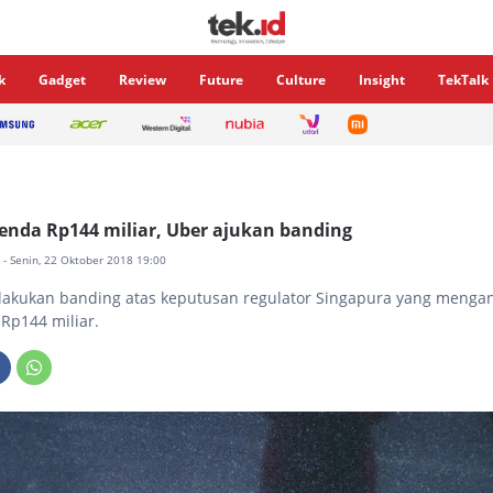
k
Gadget
Review
Future
Culture
Insight
TekTalk
nda Rp144 miliar, Uber ajukan banding
a
- Senin, 22 Oktober 2018 19:00
lakukan banding atas keputusan regulator Singapura yang meng
Rp144 miliar.