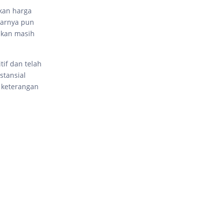
kan harga
sarnya pun
akan masih
if dan telah
tansial
 keterangan