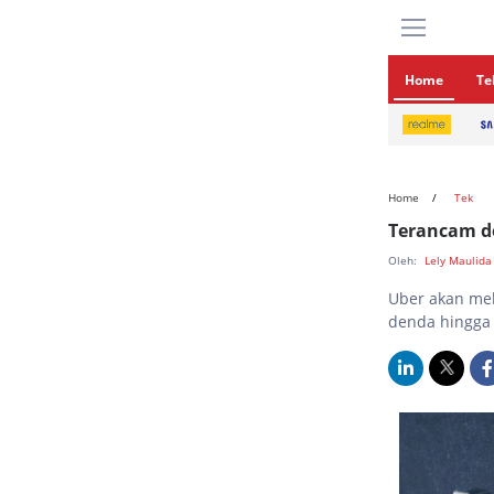
Home
Te
Home
Tek
Terancam de
Oleh:
Lely Maulid
Uber akan me
denda hingga 