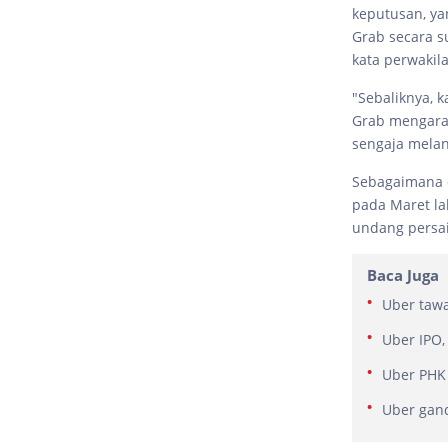
keputusan, ya
Grab secara s
kata perwakil
"Sebaliknya, 
Grab mengara
sengaja melan
Sebagaimana d
pada Maret la
undang persai
Baca Juga
Uber tawa
Uber IPO,
Uber PHK
Uber gand