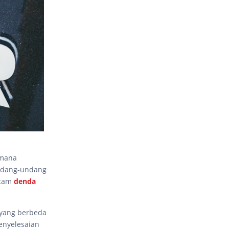
imana
undang-undang
ncam
denda
 yang berbeda
enyelesaian