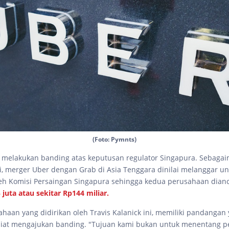
(Foto: Pymnts)
melakukan banding atas keputusan regulator Singapura. Sebaga
i, merger Uber dengan Grab di Asia Tenggara dinilai melanggar 
leh Komisi Persaingan Singapura sehingga kedua perusahaan dia
 juta atau sekitar Rp144 miliar.
aan yang didirikan oleh Travis Kalanick ini, memiliki pandangan
niat mengajukan banding. "Tujuan kami bukan untuk menentang p