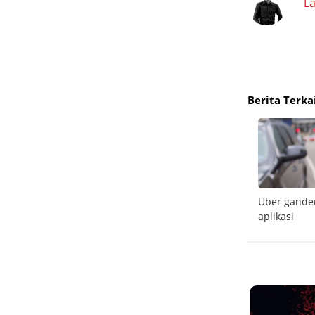
L
Berita Terka
CEO Uber masih yakin dengan masa depan
Uber ganden
mobil otonom
aplikasi