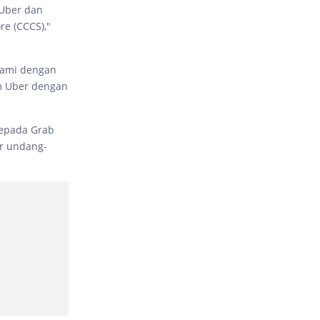
 Uber dan
e (CCCS),"
 kami dengan
m Uber dengan
kepada Grab
ar undang-