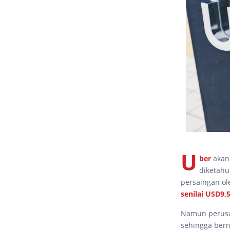
U
ber
akan 
diketahu
persaingan o
senilai USD9,5
Namun perusah
sehingga ber