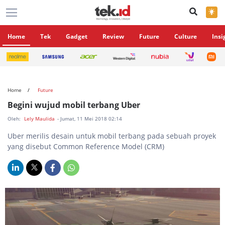
×
Home
Tek
Gadget
Review
Future
Culture
Insi
Home
Future
Begini wujud mobil terbang Uber
Oleh:
Lely Maulida
- Jumat, 11 Mei 2018 02:14
Uber merilis desain untuk mobil terbang pada sebuah proyek
yang disebut Common Reference Model (CRM)