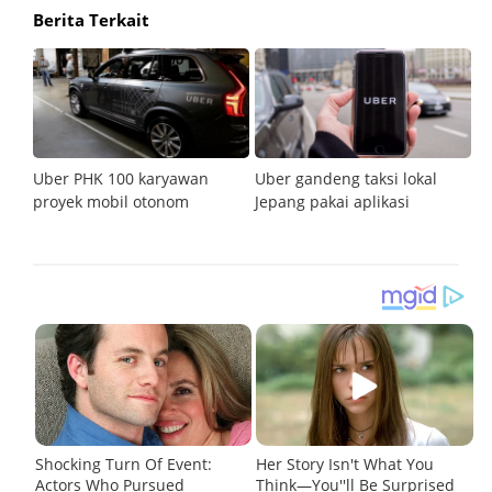
Berita Terkait
Uber PHK 100 karyawan
Uber gandeng taksi lokal
C
il
proyek mobil otonom
Jepang pakai aplikasi
d
o