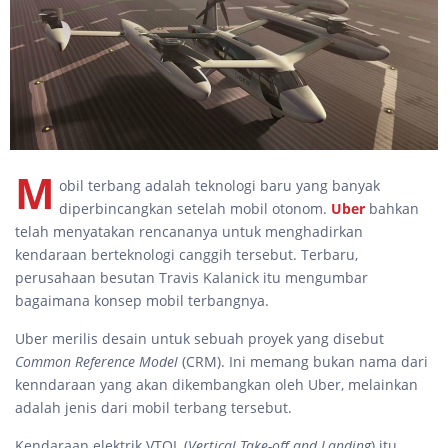
M
obil terbang adalah teknologi baru yang banyak
diperbincangkan setelah mobil otonom.
Uber
bahkan
telah menyatakan rencananya untuk menghadirkan
kendaraan berteknologi canggih tersebut. Terbaru,
perusahaan besutan Travis Kalanick itu mengumbar
bagaimana konsep mobil terbangnya.
Uber merilis desain untuk sebuah proyek yang disebut
Common Reference Model
(CRM). Ini memang bukan nama dari
kenndaraan yang akan dikembangkan oleh Uber, melainkan
adalah jenis dari mobil terbang tersebut.
Kendaraan elektrik VTOL (
Vertical Take-off and Landing
) itu