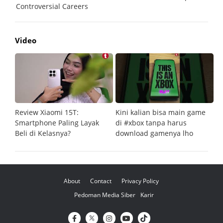
Video
Review Xiaomi 15T:
Kini kalian bisa main game
Pe
Smartphone Paling Layak
di #xbox tanpa harus
fi
Beli di Kelasnya?
download gamenya lho
G
About
Contact
Privacy Policy
Pedoman Media Siber
Karir