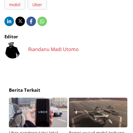
mobil
Uber
Editor
Riandanu Madi Utomo
Berita Terkait
Uber gandeng taksi lokal
Begini wujud mobil terbang
C