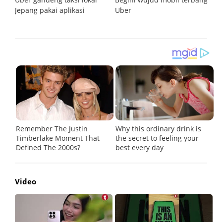
il
Jepang pakai aplikasi
Uber
d
o
Video