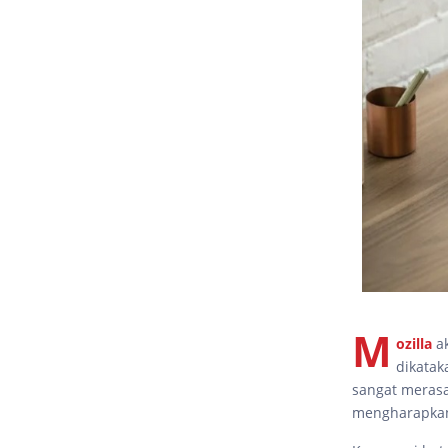
M
ozilla
a
dikatak
sangat meras
mengharapkan 