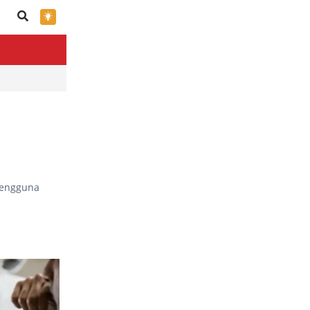
×
pengguna