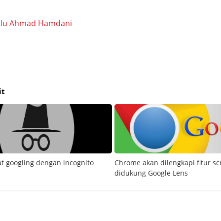
alu Ahmad Hamdani
it
at googling dengan incognito
Chrome akan dilengkapi fitur s
didukung Google Lens