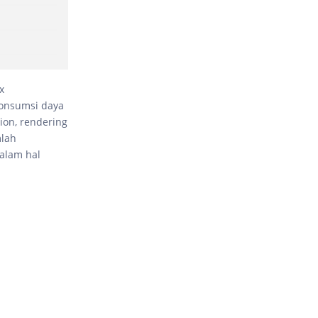
x
konsumsi daya
ion, rendering
mlah
dalam hal