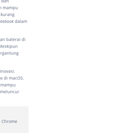
a dan
tum mampu
 kurang
otebook
dalam
an baterai di
 Meskipun
ergantung
inovasi.
ox di macOS.
ng mampu
n meluncur
e Chrome