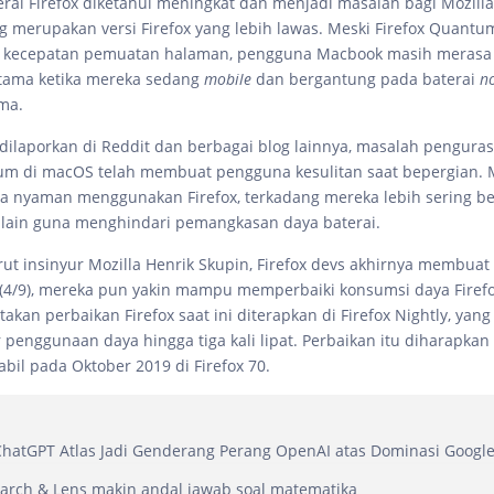
rai Firefox diketahui meningkat dan menjadi masalah bagi Mozill
 merupakan versi Firefox yang lebih lawas. Meski Firefox Quan
 kecepatan pemuatan halaman, pengguna Macbook masih merasa
tama ketika mereka sedang
mobile
dan bergantung pada baterai
n
ma.
ilaporkan di Reddit dan berbagai blog lainnya, masalah penguras
um di macOS telah membuat pengguna kesulitan saat bepergian.
a nyaman menggunakan Firefox, terkadang mereka lebih sering b
lain guna menghindari pemangkasan daya baterai.
 insinyur Mozilla Henrik Skupin, Firefox devs akhirnya membuat 
(4/9), mereka pun yakin mampu memperbaiki konsumsi daya Firef
akan perbaikan Firefox saat ini diterapkan di Firefox Nightly, ya
 penggunaan daya hingga tiga kali lipat. Perbaikan itu diharapka
abil pada Oktober 2019 di Firefox 70.
hatGPT Atlas Jadi Genderang Perang OpenAI atas Dominasi Googl
arch & Lens makin andal jawab soal matematika