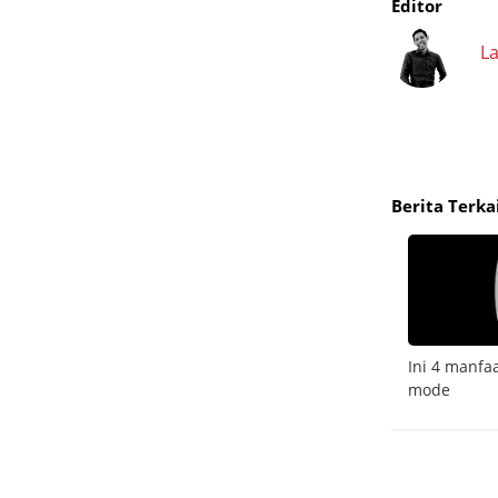
Editor
L
Berita Terka
ot
Ada celah keamanan! Begini cara update
Ini 4 manfa
Firefox
mode