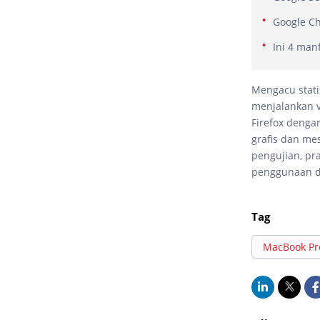
Google Ch
Ini 4 man
Mengacu statis
menjalankan v
Firefox denga
grafis dan me
pengujian, pr
penggunaan d
Tag
MacBook Pr