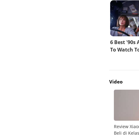
Video
do
Unboxing Galaxy A26 5G
Review Xiao
Beli di Kela