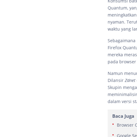
Konsumsi bate
Quantum, yang
meningkatkan
nyaman. Teru
waktu yang la
Sebagaimana d
Firefox Quant
mereka meras
pada browser 
Namun menurut
Dilansir
Zdnet
Skupin mengat
meminimalisir
dalam versi st
Baca Juga
Browser C
Google Se