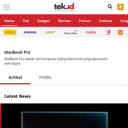
×
Home
Tek
Gadget
Review
Future
Culture
Insi
MacBook Pro
MacBook Pro adalah seri komputer jinjing Macintosh yang diproduksi
oleh Apple.
Artikel
Profile
Latest News