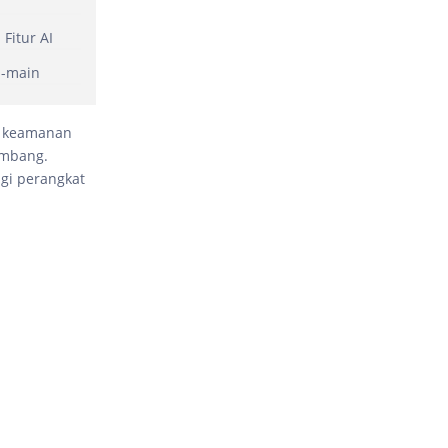
Fitur AI
n-main
p keamanan
embang.
gi perangkat