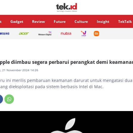
k
Gadget
Review
Future
Culture
Insight
TekTalk
pple diimbau segera perbarui perangkat demi keamana
s, 21 November 2024 14:26
ru ini merilis pembaruan keamanan darurat untuk mengatasi du
dang dieksploitasi pada sistem berbasis Intel di Mac.