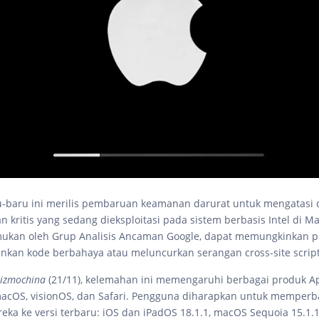
u-baru ini merilis pembaruan keamanan darurat untuk mengatasi
 kritis yang sedang dieksploitasi pada sistem berbasis Intel di 
emukan oleh Grup Analisis Ancaman Google, dapat memungkinkan 
nkan kode berbahaya atau meluncurkan serangan cross-site script
izmochina
(21/11), kelemahan ini memengaruhi berbagai produk A
macOS, visionOS, dan Safari. Pengguna diharapkan untuk memperb
eka ke versi terbaru: iOS dan iPadOS 18.1.1, macOS Sequoia 15.1.1