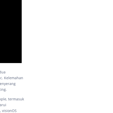
 dua
Mac. Kelemahan
penyerang
ing.
pple, termasuk
arui
, visionOS