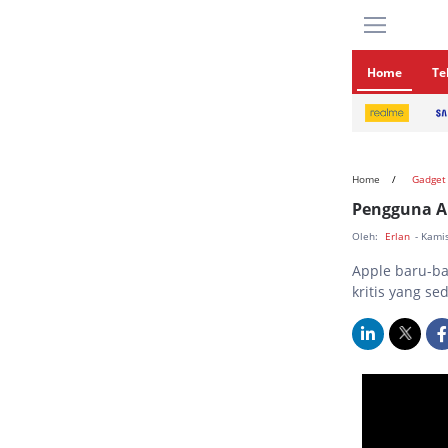
Home
Te
Home
Gadget
Pengguna A
Oleh:
Erlan
- Kami
Apple baru-ba
kritis yang se