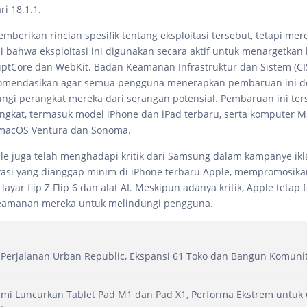
ri 18.1.1.
mberikan rincian spesifik tentang eksploitasi tersebut, tetapi mer
 bahwa eksploitasi ini digunakan secara aktif untuk menargetka
iptCore dan WebKit. Badan Keamanan Infrastruktur dan Sistem (CI
omendasikan agar semua pengguna menerapkan pembaruan ini d
ngi perangkat mereka dari serangan potensial. Pembaruan ini ter
ngkat, termasuk model iPhone dan iPad terbaru, serta komputer M
macOS Ventura dan Sonoma.
pple juga telah menghadapi kritik dari Samsung dalam kampanye ik
asi yang dianggap minim di iPhone terbaru Apple, mempromosikan 
 layar flip Z Flip 6 dan alat AI. Meskipun adanya kritik, Apple tetap
amanan mereka untuk melindungi pengguna.
Perjalanan Urban Republic, Ekspansi 61 Toko dan Bangun Komuni
mi Luncurkan Tablet Pad M1 dan Pad X1, Performa Ekstrem untuk