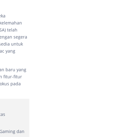
eka
n kelemahan
SA) telah
engan segera
sedia untuk
ac yang
lan baru yang
fitur-fitur
 fokus pada
tas
 Gaming dan