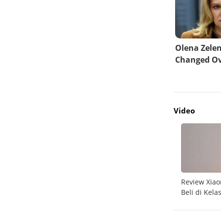
Video
do
Unboxing Galaxy A26 5G
Review Xiao
Beli di Kela