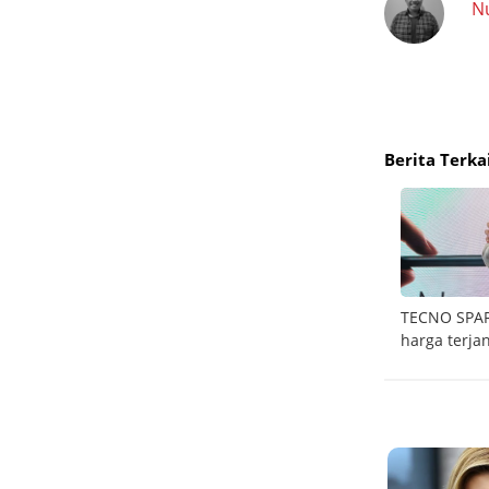
N
Berita Terka
asa
Merdeka anti ribet dengan Samsung Bespoke
TECNO SPARK
AI
harga terja