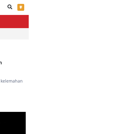
×
n
a kelemahan