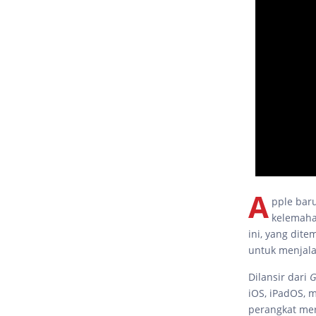
A
pple bar
kelemahan
ini, yang dit
untuk menjala
Dilansir dari
G
iOS, iPadOS, 
perangkat mer