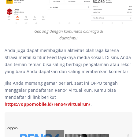
Gabung dengan komunitas olahraga di
daerahmu
Anda juga dapat membagikan aktivitas olahraga karena
Strava memiliki fitur Feed layaknya media sosial. Di sini, Anda
dan teman-teman bisa saling berbagi pengalaman atau rekor
yang baru Anda dapatkan dan saling memberikan komentar.
Jika Anda memang gemar berlari, saat ini OPPO tengah
menggelar pendaftaran Reno4 Virtual Run. Kamu bisa
mendaftar di link berikut
https://oppomobile.id/reno4/virtualrun/
.