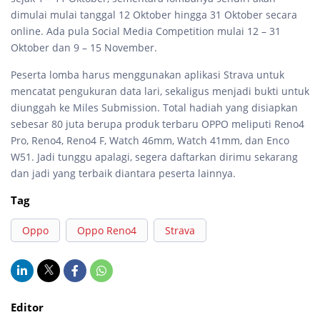
dimulai mulai tanggal 12 Oktober hingga 31 Oktober secara
online. Ada pula Social Media Competition mulai 12 – 31
Oktober dan 9 – 15 November.
Peserta lomba harus menggunakan aplikasi Strava untuk
mencatat pengukuran data lari, sekaligus menjadi bukti untuk
diunggah ke Miles Submission. Total hadiah yang disiapkan
sebesar 80 juta berupa produk terbaru OPPO meliputi Reno4
Pro, Reno4, Reno4 F, Watch 46mm, Watch 41mm, dan Enco
W51. Jadi tunggu apalagi, segera daftarkan dirimu sekarang
dan jadi yang terbaik diantara peserta lainnya.
Tag
Oppo
Oppo Reno4
Strava
Editor