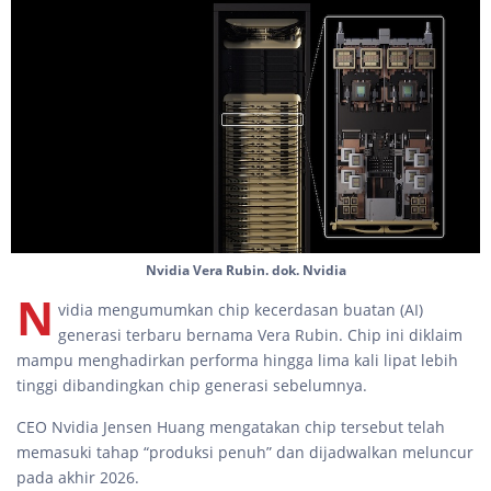
Nvidia Vera Rubin. dok. Nvidia
N
vidia mengumumkan chip kecerdasan buatan (AI)
generasi terbaru bernama Vera Rubin. Chip ini diklaim
mampu menghadirkan performa hingga lima kali lipat lebih
tinggi dibandingkan chip generasi sebelumnya.
CEO Nvidia Jensen Huang mengatakan chip tersebut telah
memasuki tahap “produksi penuh” dan dijadwalkan meluncur
pada akhir 2026.