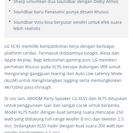
Sharp umumkan dua soundbar dengan Dolby Atmos
Soundbar baru Panasonic punya desain khusus
Soundbar Vizio bisa berputar sendiri untuk efek suara
lebih realistis
LG SC9S memiliki kompatibilitas kerja dengan berbagai
platform cerdas. Termasuk didalamnya Google, Alexa dan
Apple Airplay. Bagi kebutuhan gaming pun, LG memberi
perhatian khusus pada SC9S berupa dukungan VRR untuk
mengurangi gangguan tearing dan Auto Low Latency Mode
(ALLM) untuk menghilangkan lagging serta memungkinkan
4K/120Hz pass-through.
Di sisi lain, XBOOM Party Speaker LG XL5S dan XL7S ditujukan
untuk penggunaan luar dan sangat cocok untuk berpesta.
Model XL7S hadir dengan kuat lantang suara mencapai 250
watt yang didukung full-range woofer 8 inci dan tweeter 2.5
inci. Sedangkan XL5S hadir dengan kuat suara 200 watt dan
woofer berdiameter 6.5 inci.