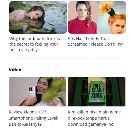
Video
Review Xiaomi 15T:
Kini kalian bisa main game
Pe
Smartphone Paling Layak
di #xbox tanpa harus
fi
Beli di Kelasnya?
download gamenya lho
G