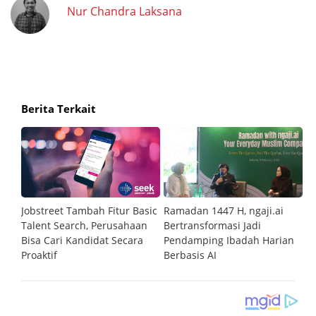
Nur Chandra Laksana
Berita Terkait
n
Jobstreet Tambah Fitur Basic
Ramadan 1447 H, ngaji.ai
Pa
Talent Search, Perusahaan
Bertransformasi Jadi
Te
Bisa Cari Kandidat Secara
Pendamping Ibadah Harian
B
Proaktif
Berbasis AI
La