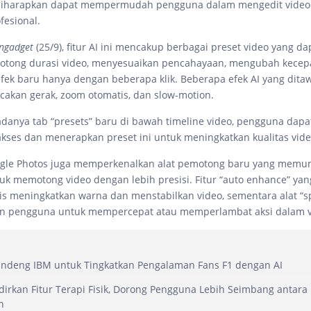
 diharapkan dapat mempermudah pengguna dalam mengedit video 
fesional.
ngadget
(25/9), fitur AI ini mencakup berbagai preset video yang da
otong durasi video, menyesuaikan pencahayaan, mengubah kecep
ek baru hanya dengan beberapa klik. Beberapa efek AI yang dita
cakan gerak, zoom otomatis, dan slow-motion.
danya tab “presets” baru di bawah timeline video, pengguna dap
es dan menerapkan preset ini untuk meningkatkan kualitas vide
oogle Photos juga memperkenalkan alat pemotong baru yang memu
k memotong video dengan lebih presisi. Fitur “auto enhance” yan
is meningkatkan warna dan menstabilkan video, sementara alat “s
 pengguna untuk mempercepat atau memperlambat aksi dalam v
andeng IBM untuk Tingkatkan Pengalaman Fans F1 dengan AI
dirkan Fitur Terapi Fisik, Dorong Pengguna Lebih Seimbang antara
n