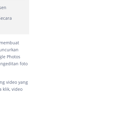
rsen
Secara
a membuat
luncurkan
gle Photos
ngeditan foto
ing video yang
klik, video