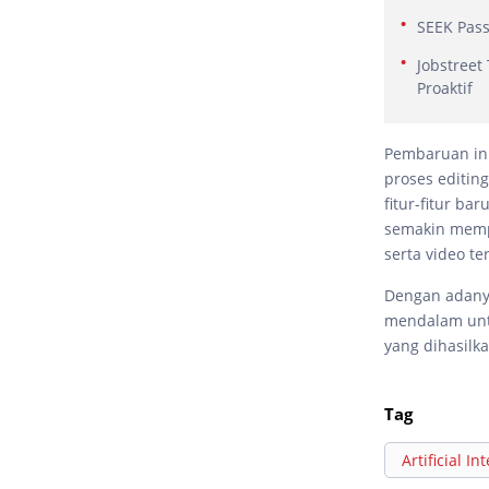
SEEK Pass
Jobstreet
Proaktif
Pembaruan ini
proses editin
fitur-fitur ba
semakin mempe
serta video te
Dengan adanya 
mendalam untu
yang dihasilka
Tag
Artificial In