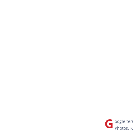
G
oogle te
Photos. K