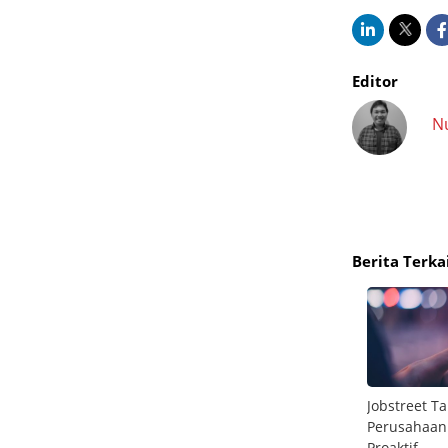
Editor
N
Berita Terka
masi
Paxel Raih Aplikasi Harian Terbaik Google
Jobstreet T
is AI
Play 2025, Buktikan Dominasi di Layanan
Perusahaan 
Logistik,
Proaktif