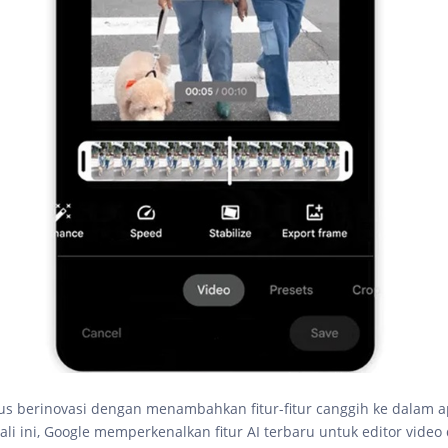
rus berinovasi dengan menambahkan fitur-fitur canggih ke dalam a
ali ini, Google memperkenalkan fitur AI terbaru untuk editor video