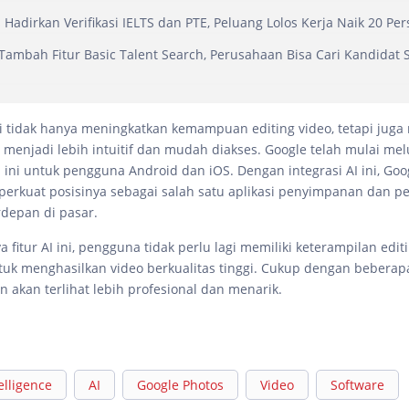
 Hadirkan Verifikasi IELTS dan PTE, Peluang Lolos Kerja Naik 20 Pe
 Tambah Fitur Basic Talent Search, Perusahaan Bisa Cari Kandidat 
 tidak hanya meningkatkan kemampuan editing video, tetapi jug
g menjadi lebih intuitif dan mudah diakses. Google telah mulai me
ru ini untuk pengguna Android dan iOS. Dengan integrasi AI ini, Goo
rkuat posisinya sebagai salah satu aplikasi penyimpanan dan pe
rdepan di pasar.
fitur AI ini, pengguna tidak perlu lagi memiliki keterampilan edit
k menghasilkan video berkualitas tinggi. Cukup dengan beberapa 
n akan terlihat lebih profesional dan menarik.
telligence
AI
Google Photos
Video
Software