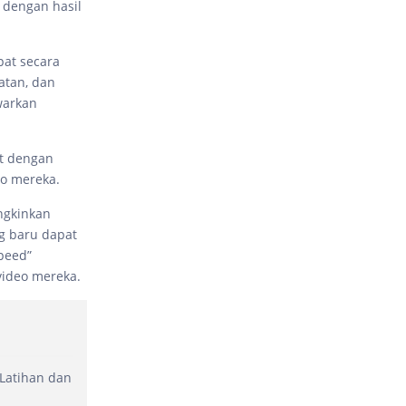
dengan hasil
pat secara
atan, dan
warkan
at dengan
o mereka.
ngkinkan
g baru dapat
peed”
ideo mereka.
 Latihan dan