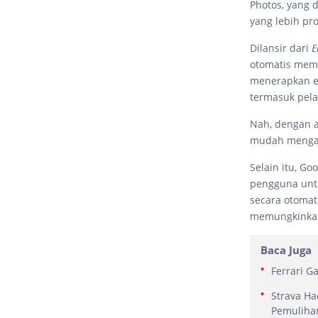
Photos, yang
yang lebih pro
Dilansir dari
E
otomatis mem
menerapkan ef
termasuk pela
Nah, dengan a
mudah mengaks
Selain itu, G
pengguna untu
secara otomat
memungkinkan
Baca Juga
Ferrari G
Strava Ha
Pemuliha