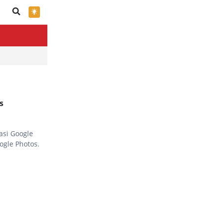
×
s
asi Google
ogle Photos.