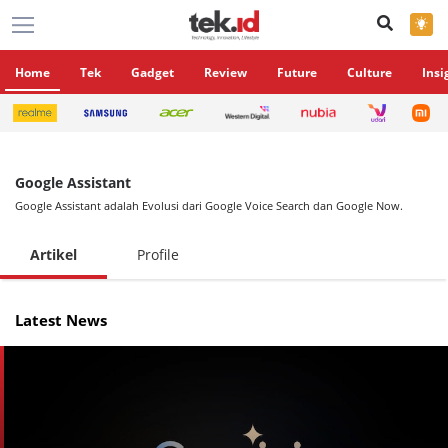
×
Home
Tek
Gadget
Review
Future
Culture
Insi
Google Assistant
Google Assistant adalah Evolusi dari Google Voice Search dan Google Now.
Artikel
Profile
Latest News