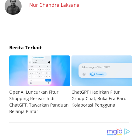
Nur Chandra Laksana
Berita Terkait
ih
OpenAI Luncurkan Fitur
ChatGPT Hadirkan Fitur
D
Shopping Research di
Group Chat, Buka Era Baru
d
n
ChatGPT, Tawarkan Panduan
Kolaborasi Pengguna
C
ggu
Belanja Pintar
M