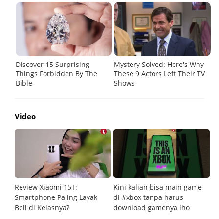
Video
Review Xiaomi 15T:
Kini kalian bisa main game
Pe
Smartphone Paling Layak
di #xbox tanpa harus
fi
Beli di Kelasnya?
download gamenya lho
G