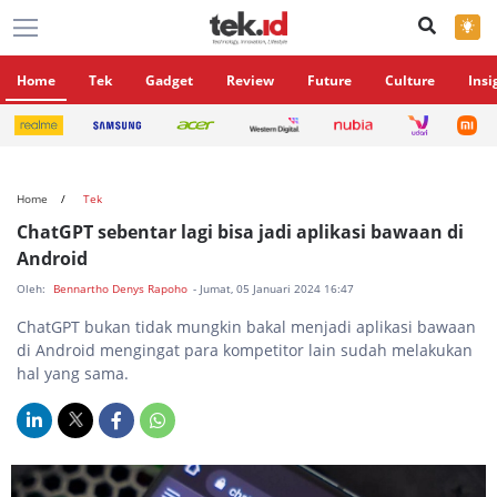
×
Home
Tek
Gadget
Review
Future
Culture
Insi
Home
Tek
ChatGPT sebentar lagi bisa jadi aplikasi bawaan di
Android
Oleh:
Bennartho Denys Rapoho
- Jumat, 05 Januari 2024 16:47
ChatGPT bukan tidak mungkin bakal menjadi aplikasi bawaan
di Android mengingat para kompetitor lain sudah melakukan
hal yang sama.