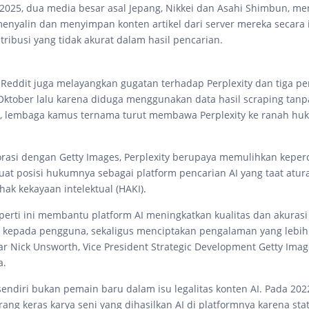
2025, dua media besar asal Jepang, Nikkei dan Asahi Shimbun, m
menyalin dan menyimpan konten artikel dari server mereka secara i
ribusi yang tidak akurat dalam hasil pencarian.
, Reddit juga melayangkan gugatan terhadap Perplexity dan tiga p
Oktober lalu karena diduga menggunakan data hasil scraping tanpa
, lembaga kamus ternama turut membawa Perplexity ke ranah hu
orasi dengan Getty Images, Perplexity berupaya memulihkan keper
t posisi hukumnya sebagai platform pencarian AI yang taat atur
ak kekayaan intelektual (HAKI).
perti ini membantu platform AI meningkatkan kualitas dan akurasi
n kepada pengguna, sekaligus menciptakan pengalaman yang lebi
jar Nick Unsworth, Vice President Strategic Development Getty Ima
a.
sendiri bukan pemain baru dalam isu legalitas konten AI. Pada 20
ang keras karya seni yang dihasilkan AI di platformnya karena sta