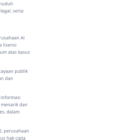
enuduh
legal, serta
erusahaan AI
 lisensi
kum atas kasus
cayaan publik
an dan
 informasi
h menarik dan
ges, dalam
22, perusahaan
tus hak cipta