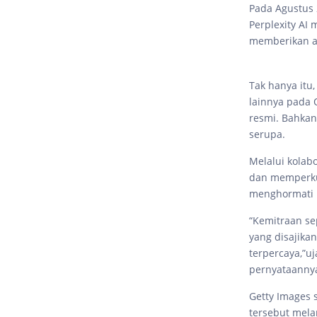
Pada Agustus 
Perplexity AI 
memberikan at
Tak hanya itu
lainnya pada 
resmi. Bahkan
serupa.
Melalui kolab
dan memperkua
menghormati h
“Kemitraan se
yang disajika
terpercaya,”u
pernyataanny
Getty Images 
tersebut melar