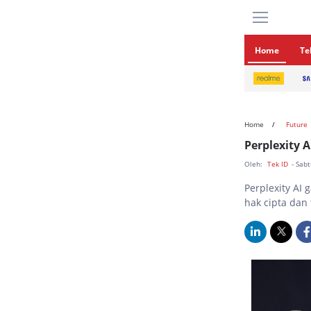
Home
Te
Home
Future
Perplexity 
Oleh:
Tek ID
- Sab
Perplexity AI
hak cipta dan