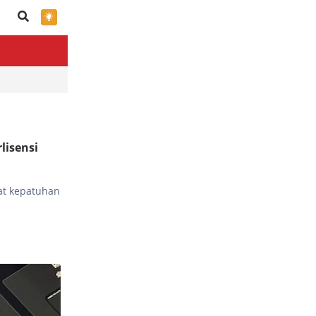
×
lisensi
uat kepatuhan