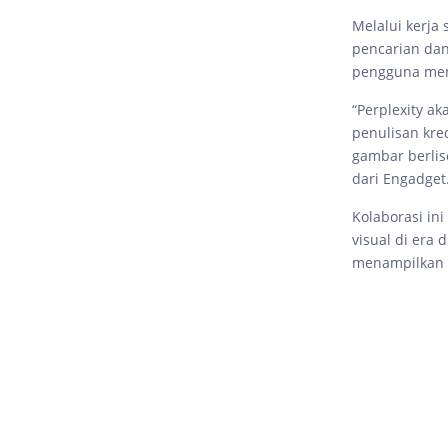
Melalui kerja
pencarian dan
pengguna men
“Perplexity a
penulisan kre
gambar berlis
dari Engadget
Kolaborasi in
visual di era
menampilkan m