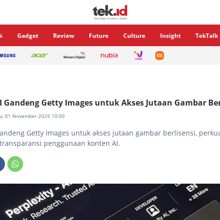
k
Gadget
Review
Future
Culture
Insight
TekTalk
AI Gandeng Getty Images untuk Akses Jutaan Gambar Ber
tu, 01 November 2025 10:00
 gandeng Getty Images untuk akses jutaan gambar berlisensi, perk
 transparansi penggunaan konten AI.