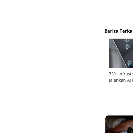
Berita Terka
ali
Cloudera Gandeng VAST Data, Bantu
73% Infrast
s
Perusahaan Maksimalkan Investasi GPU
Jalankan AI
untuk AI