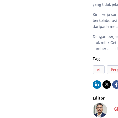
yang tidak jel
Kini, kerja s
berkolaborasi
daripada mela
Dengan perjan
stok milik Get
sumber asli, 
Tag
AI
Perp
Editor
G