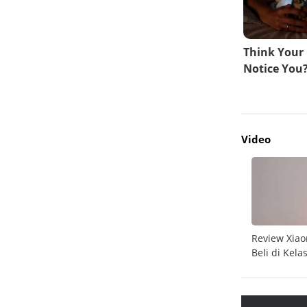
Video
do
Unboxing Galaxy A26 5G
Review Xiao
Beli di Kela