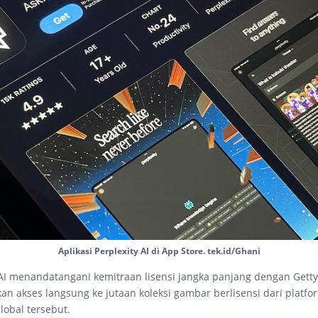
Aplikasi Perplexity AI di App Store. tek.id/Ghani
 AI menandatangani kemitraan lisensi jangka panjang dengan Gett
n akses langsung ke jutaan koleksi gambar berlisensi dari platfor
lobal tersebut.