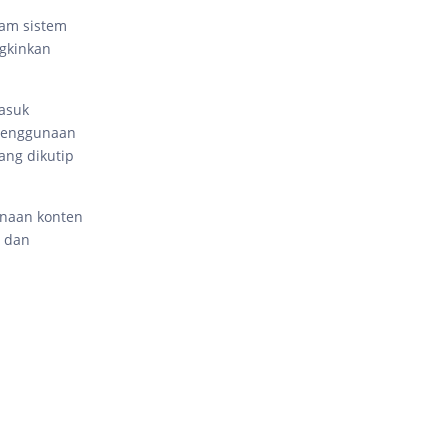
lam sistem
ngkinkan
asuk
 penggunaan
ang dikutip
unaan konten
n dan