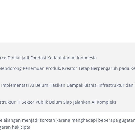
ce Dinilai Jadi Fondasi Kedaulatan AI Indonesia
I Mendorong Penemuan Produk, Kreator Tetap Berpengaruh pada K
 Implementasi AI Belum Haslkan Dampak Bisnis, Infrastruktur dan 
i
struktur TI Sektor Publik Belum Siap Jalankan AI Kompleks
 belakangan menjadi sorotan karena menghadapi beberapa gugat
garan hak cipta.