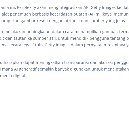
 sama ini, Perplexity akan mengintegrasikan API Getty Images ke da
 alat penemuan berbasis kecerdasan buatan (AI) miliknya, memu
ampilkan gambar resmi dengan atribusi dan sumber yang jelas.
kan melakukan peningkatan dalam cara menampilkan gambar, term
dit dan tautan ke sumber asli, untuk mendidik pengguna tentang
ensi secara legal,” tulis Getty Images dalam pernyataan resminya y
.
i diharapkan dapat meningkatkan transparansi dan akurasi pengg
 di mana AI generatif semakin banyak digunakan untuk menciptaka
edia digital.