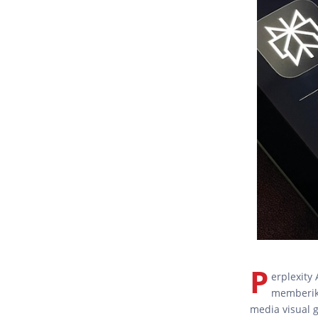
P
erplexity
memberika
media visual g