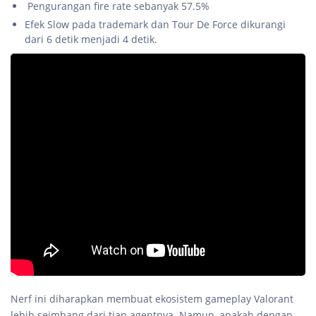
Pengurangan fire rate sebanyak 57.5%
Efek Slow pada trademark dan Tour De Force dikurangi
dari 6 detik menjadi 4 detik.
Nerf ini diharapkan membuat ekosistem gameplay Valorant
lebih seimbang dari tiap agentnya. Namun, apakah dengan