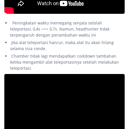
Peningkatan waktu memegang senjata setelah
teleportasi, 0,4s >>> 0,7s. Namun, headhunter tidak
terpengaruh dengan penambahan waktu ini
Jika alat teleportasi hancur, maka alat itu akan hilang
selama sisa ronde.
Chamber tidak lagi mendapatkan cooldown tambahan
ketika mengambil alat teleportasinya setelah melakukan
teleportasi.