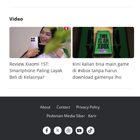
Video
Review Xiaomi 15T:
Kini kalian bisa main game
Pe
Smartphone Paling Layak
di #xbox tanpa harus
fi
Beli di Kelasnya?
download gamenya lho
G
About
Contact
Privacy Policy
Pedoman Media Siber
Karir