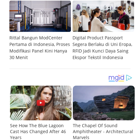
Rittal Bangun ModCenter
Digital Product Passport
Sk
ngan
Pertama di Indonesia, Proses
Segera Berlaku di Uni Eropa,
I
r
Modifikasi Panel Kini Hanya
RFID Jadi Kunci Daya Saing
A
30 Menit
Ekspor Tekstil Indonesia