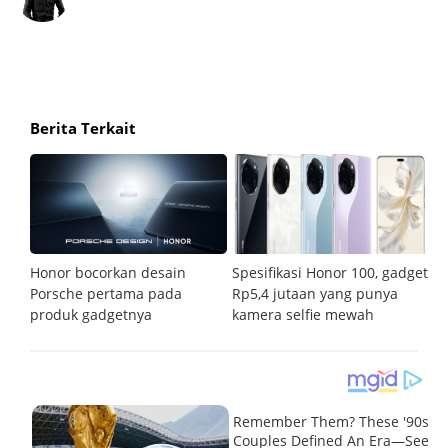
Berita Terkait
te
Honor bocorkan desain
Spesifikasi Honor 100, gadget
H
Porsche pertama pada
Rp5,4 jutaan yang punya
t
produk gadgetnya
kamera selfie mewah