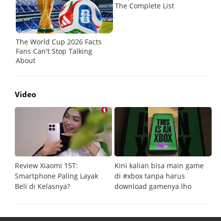
Video
Review Xiaomi 15T:
Kini kalian bisa main game
Pe
Smartphone Paling Layak
di #xbox tanpa harus
fi
Beli di Kelasnya?
download gamenya lho
G