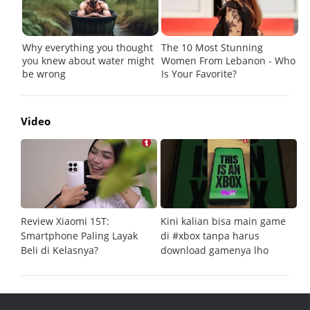
Video
Review Xiaomi 15T:
Kini kalian bisa main game
Pe
Smartphone Paling Layak
di #xbox tanpa harus
fi
Beli di Kelasnya?
download gamenya lho
G