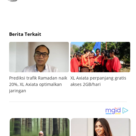
Berita Terkait
n di
Prediksi trafik Ramadan naik
XL Axiata perpanjang gratis
XL
-19
20%, XL Axiata optimalkan
akses 2GB/hari
wi
jaringan