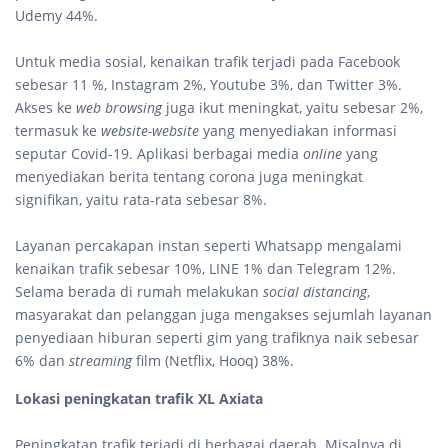
Udemy 44%.
Untuk media sosial, kenaikan trafik terjadi pada Facebook
sebesar 11 %, Instagram 2%, Youtube 3%, dan Twitter 3%.
Akses ke
web browsing
juga ikut meningkat, yaitu sebesar 2%,
termasuk ke
website-website
yang menyediakan informasi
seputar Covid-19. Aplikasi berbagai media
online
yang
menyediakan berita tentang corona juga meningkat
signifikan, yaitu rata-rata sebesar 8%.
Layanan percakapan instan seperti Whatsapp mengalami
kenaikan trafik sebesar 10%, LINE 1% dan Telegram 12%.
Selama berada di rumah melakukan
social distancing
,
masyarakat dan pelanggan juga mengakses sejumlah layanan
penyediaan hiburan seperti gim yang trafiknya naik sebesar
6% dan
streaming
film (Netflix, Hooq) 38%.
Lokasi peningkatan trafik XL Axiata
Peningkatan trafik terjadi di berbagai daerah. Misalnya di