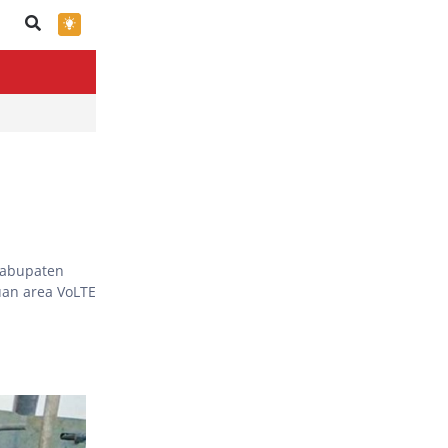
×
Kabupaten
uan area VoLTE