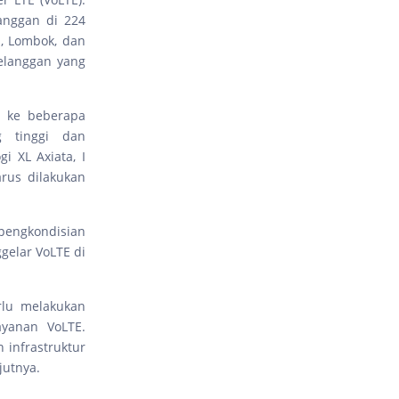
langgan di 224
i, Lombok, dan
pelanggan yang
E ke beberapa
g tinggi dan
i XL Axiata, I
rus dilakukan
 pengkondisian
gelar VoLTE di
rlu melakukan
ayanan VoLTE.
 infrastruktur
jutnya.