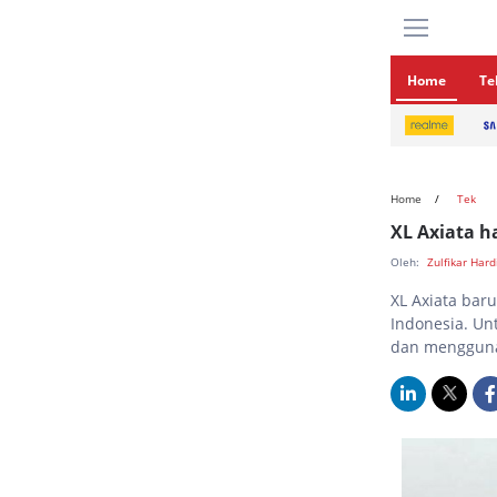
Home
Te
Home
Tek
XL Axiata h
Oleh:
Zulfikar Har
XL Axiata bar
Indonesia. Un
dan mengguna