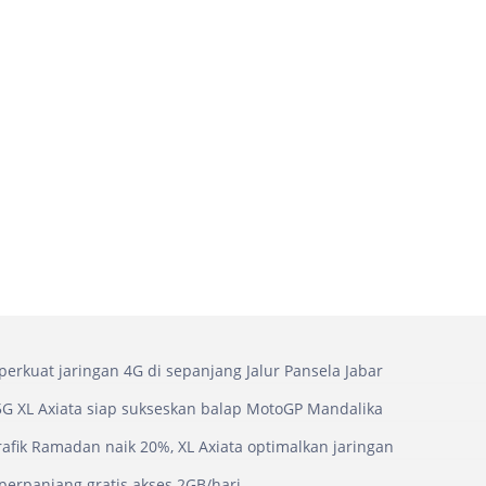
 perkuat jaringan 4G di sepanjang Jalur Pansela Jabar
5G XL Axiata siap sukseskan balap MotoGP Mandalika
trafik Ramadan naik 20%, XL Axiata optimalkan jaringan
 perpanjang gratis akses 2GB/hari