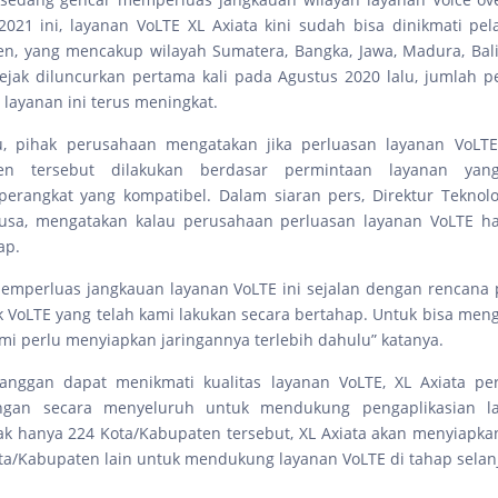
 2021 ini, layanan VoLTE XL Axiata kini sudah bisa dinikmati pe
n, yang mencakup wilayah Sumatera, Bangka, Jawa, Madura, Bal
ejak diluncurkan pertama kali pada Agustus 2020 lalu, jumlah 
ayanan ini terus meningkat.
u, pihak perusahaan mengatakan jika perluasan layanan VoLT
ten tersebut dilakukan berdasar permintaan layanan yan
perangkat yang kompatibel. Dalam siaran pers, Direktur Teknolog
sa, mengatakan kalau perusahaan perluasan layanan VoLTE ha
ap.
emperluas jangkauan layanan VoLTE ini sejalan dengan rencana
k VoLTE yang telah kami lakukan secara bertahap. Untuk bisa meng
ami perlu menyiapkan jaringannya terlebih dahulu” katanya.
elanggan dapat menikmati kualitas layanan VoLTE, XL Axiata pe
ingan secara menyeluruh untuk mendukung pengaplikasian l
k hanya 224 Kota/Kabupaten tersebut, XL Axiata akan menyiapkan
ota/Kabupaten lain untuk mendukung layanan VoLTE di tahap selan