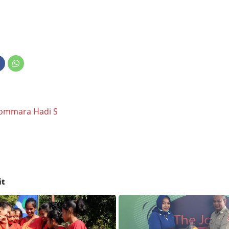
ommara Hadi S
it