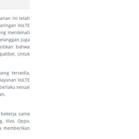
nan ini telah
 jaringan VoLTE
sung menikmati
pelanggan juga
astikan bahwa
atibel. Untuk
ang tersedia,
 layanan VoLTE
berlaku sesuai
an.
 bekerja sama
, Vivo, Oppo,
sa memberikan