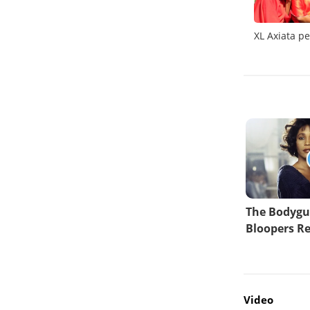
RS
Trafik XL Axiata naik 15% berkat aplikasi
XL Axiata p
streaming dan e-Learning
Video