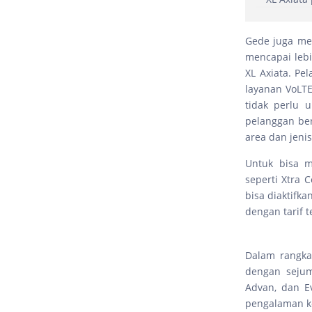
Gede juga me
mencapai lebih
XL Axiata. Pe
layanan VoLTE
tidak perlu 
pelanggan be
area dan jenis
Untuk bisa m
seperti Xtra 
bisa diaktifk
dengan tarif 
Dalam rangka
dengan seju
Advan, dan E
pengalaman ko