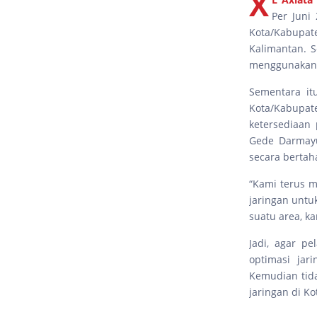
X
Per Juni
Kota/Kabupate
Kalimantan. S
menggunakan l
Sementara it
Kota/Kabupa
ketersediaan 
Gede Darmayu
secara bertah
“Kami terus m
jaringan untu
suatu area, k
Jadi, agar p
optimasi jar
Kemudian tida
jaringan di K