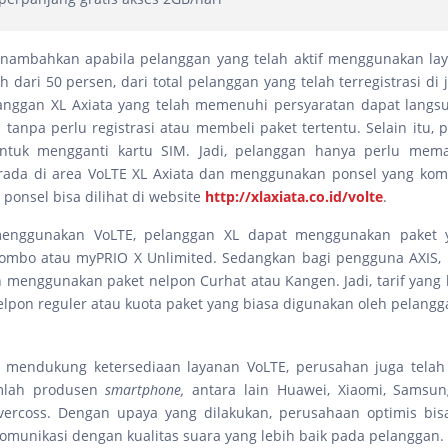
nambahkan apabila pelanggan yang telah aktif menggunakan laya
 dari 50 persen, dari total pelanggan yang telah terregistrasi di
langgan XL Axiata yang telah memenuhi persyaratan dapat lang
 tanpa perlu registrasi atau membeli paket tertentu. Selain itu, 
untuk mengganti kartu SIM. Jadi, pelanggan hanya perlu mem
rada di area VoLTE XL Axiata dan menggunakan ponsel yang komp
 ponsel bisa dilihat di website
http://xlaxiata.co.id/volte
.
enggunakan VoLTE, pelanggan XL dapat menggunakan paket y
Combo atau myPRIO X Unlimited. Sedangkan bagi pengguna AXIS,
an menggunakan paket nelpon Curhat atau Kangen. Jadi, tarif yang 
telpon reguler atau kuota paket yang biasa digunakan oleh pelangg
 mendukung ketersediaan layanan VoLTE, perusahan juga telah
mlah produsen
smartphone,
antara lain Huawei, Xiaomi, Samsung
vercoss. Dengan upaya yang dilakukan, perusahaan optimis bi
munikasi dengan kualitas suara yang lebih baik pada pelanggan.