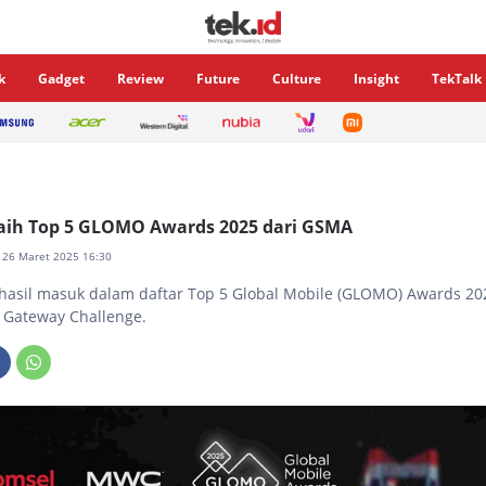
k
Gadget
Review
Future
Culture
Insight
TekTalk
raih Top 5 GLOMO Awards 2025 dari GSMA
, 26 Maret 2025 16:30
hasil masuk dalam daftar Top 5 Global Mobile (GLOMO) Awards 20
 Gateway Challenge.