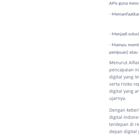
APIs guna menci
- Memanfaatkan 
- Menjadi solusi
- Mampu membukt
penipuan) atau 
Menurut Alfian
pencapaian in
digital yang l
serta risiko 
digital yang 
ujarnya.
Dengan keberh
digital Indon
terdepan di r
depan digital