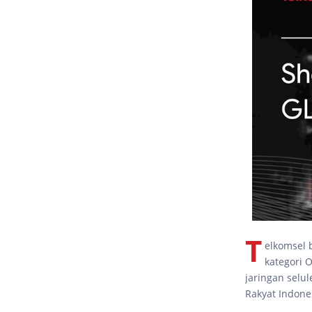
T
elkomsel 
kategori O
jaringan selu
Rakyat Indones