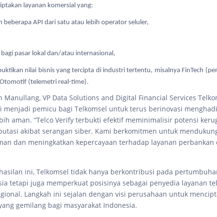
ptakan layanan komersial yang:
beberapa API dari satu atau lebih operator seluler,
 bagi pasar lokal dan/atau internasional,
ikan nilai bisnis yang tercipta di industri tertentu, misalnya FinTech (pe
Otomotif (telemetri real-time).
 Manullang, VP Data Solutions and Digital Financial Services Telko
i menjadi pemicu bagi Telkomsel untuk terus berinovasi menghadi
ebih aman. “Telco Verify terbukti efektif meminimalisir potensi keru
reputasi akibat serangan siber. Kami berkomitmen untuk mendukun
aman dan meningkatkan kepercayaan terhadap layanan perbankan di
asilan ini, Telkomsel tidak hanya berkontribusi pada pertumbuh
esia tetapi juga memperkuat posisinya sebagai penyedia layanan t
egional. Langkah ini sejalan dengan visi perusahaan untuk menci
 yang gemilang bagi masyarakat Indonesia.