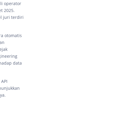
li operator
t 2025.
juri terdiri
ra otomatis
dan
ejak
gineering
hadap data
 API
enunjukkan
ya.