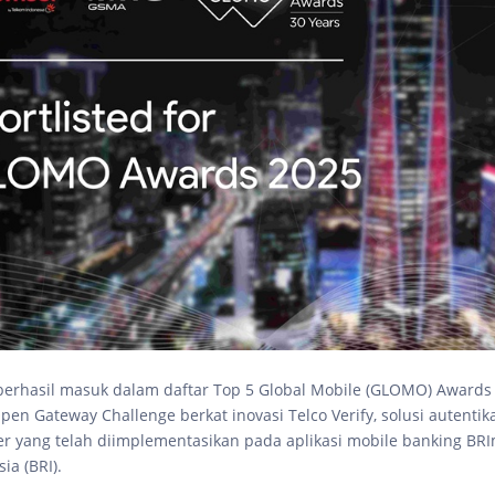
berhasil masuk dalam daftar Top 5 Global Mobile (GLOMO) Awards
pen Gateway Challenge berkat inovasi Telco Verify, solusi autentik
ler yang telah diimplementasikan pada aplikasi mobile banking BRI
ia (BRI).