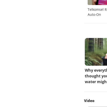
Inggris segera izinkan layanan satelit
Telkomsel R
langsung ke smartphone
Auto-On
Video