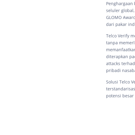
Penghargaan b
seluler globa
GLOMO Awards 
dari pakar ind
Telco Verify 
tanpa memerlu
memanfaatkan 
diterapkan pa
attacks terha
pribadi nasab
Solusi Telco 
terstandarisa
potensi besar