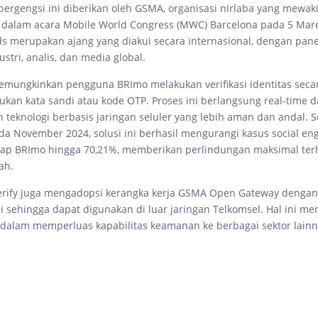
ergengsi ini diberikan oleh GSMA, organisasi nirlaba yang mewaki
l, dalam acara Mobile World Congress (MWC) Barcelona pada 5 Mare
merupakan ajang yang diakui secara internasional, dengan panel 
ustri, analis, dan media global.
memungkinkan pengguna BRImo melakukan verifikasi identitas seca
kan kata sandi atau kode OTP. Proses ini berlangsung real-time 
teknologi berbasis jaringan seluler yang lebih aman dan andal. S
da November 2024, solusi ini berhasil mengurangi kasus social en
dap BRImo hingga 70,21%, memberikan perlindungan maksimal ter
ah.
Verify juga mengadopsi kerangka kerja GSMA Open Gateway dengan
si sehingga dapat digunakan di luar jaringan Telkomsel. Hal ini m
 dalam memperluas kapabilitas keamanan ke berbagai sektor lainn