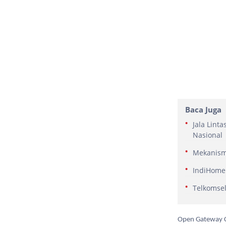
Baca Juga
Jala Lint
Nasional
Mekanisme
IndiHome 
Telkomse
Open Gateway C