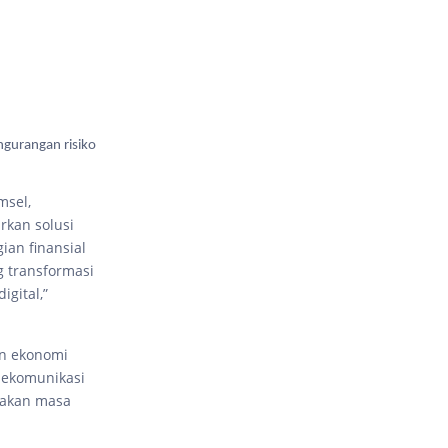
ngurangan risiko
msel,
rkan solusi
gian finansial
g transformasi
gital,”
an ekonomi
elekomunikasi
ptakan masa