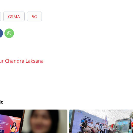
GSMA
5G
ur Chandra Laksana
it