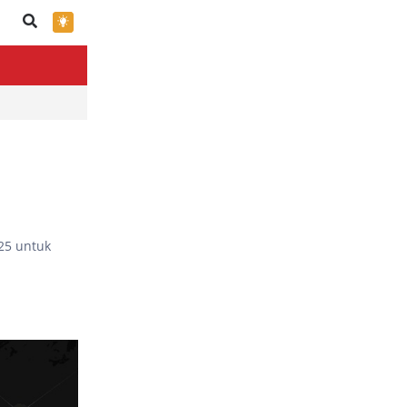
×
25 untuk