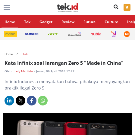
×
Home
Tek
Gadget
Review
Future
Culture
Insi
Home
Tek
Kata Infinix soal larangan Zero 5 "Made in China"
Oleh:
Lely Maulida
- Jumat, 06 April 2018 12:27
Infinix Indonesia menyatakan bahwa pihaknya menyayangkan
praktik ilegal Zero 5