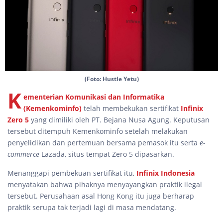
(Foto: Hustle Yetu)
K
ementerian Komunikasi dan Informatika
(Kemenkominfo)
telah membekukan sertifikat
Infinix
Zero 5
yang dimiliki oleh PT. Bejana Nusa Agung. Keputusan
tersebut ditempuh Kemenkominfo setelah melakukan
penyelidikan dan pertemuan bersama pemasok itu serta
e-
commerce
Lazada, situs tempat Zero 5 dipasarkan.
Menanggapi pembekuan sertifikat itu,
Infinix Indonesia
menyatakan bahwa pihaknya menyayangkan praktik ilegal
tersebut. Perusahaan asal Hong Kong itu juga berharap
praktik serupa tak terjadi lagi di masa mendatang.