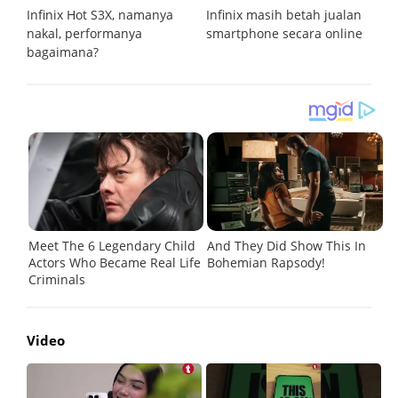
aum
Infinix Hot S3X, namanya
Infinix masih betah jualan
In
nakal, performanya
smartphone secara online
m
bagaimana?
Video