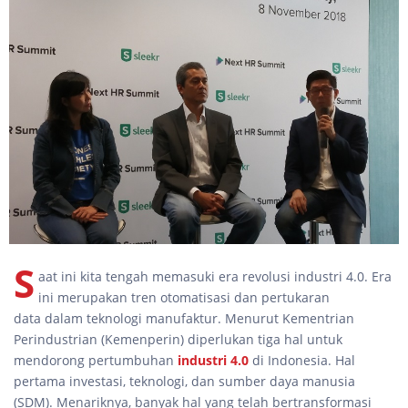
S
aat ini kita tengah memasuki era revolusi industri 4.0. Era
ini merupakan tren otomatisasi dan pertukaran
data dalam teknologi manufaktur. Menurut Kementrian
Perindustrian (Kemenperin) diperlukan tiga hal untuk
mendorong pertumbuhan
industri 4.0
di Indonesia. Hal
pertama investasi, teknologi, dan sumber daya manusia
(SDM). Menariknya, banyak hal yang telah bertransformasi