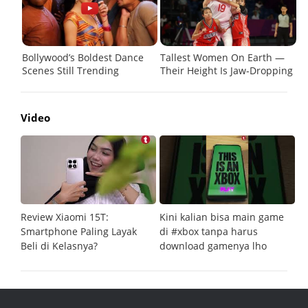
Video
Review Xiaomi 15T:
Kini kalian bisa main game
Pe
Smartphone Paling Layak
di #xbox tanpa harus
fi
Beli di Kelasnya?
download gamenya lho
G