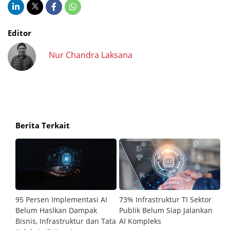
Editor
Nur Chandra Laksana
Berita Terkait
ir,
95 Persen Implementasi AI
73% Infrastruktur TI Sektor
Ch
Belum Haslkan Dampak
Publik Belum Siap Jalankan
P
is
Bisnis, Infrastruktur dan Tata
AI Kompleks
R