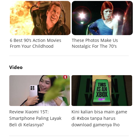
Video
Review Xiaomi 15T:
Kini kalian bisa main game
Pe
Smartphone Paling Layak
di #xbox tanpa harus
fi
Beli di Kelasnya?
download gamenya lho
G