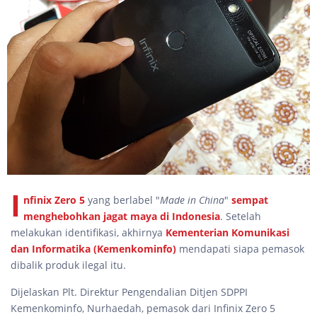
I
nfinix Zero 5
yang berlabel "
Made in China
"
sempat
menghebohkan jagat maya di Indonesia
. Setelah
melakukan identifikasi, akhirnya
Kementerian Komunikasi
dan Informatika (Kemenkominfo)
mendapati siapa pemasok
dibalik produk ilegal itu.
Dijelaskan Plt. Direktur Pengendalian Ditjen SDPPI
Kemenkominfo, Nurhaedah, pemasok dari Infinix Zero 5