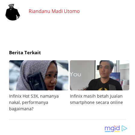
Riandanu Madi Utomo
Berita Terkait
aum
Infinix Hot S3X, namanya
Infinix masih betah jualan
In
nakal, performanya
smartphone secara online
m
bagaimana?