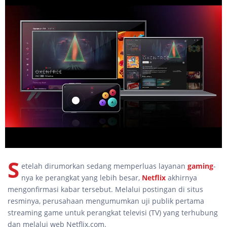
S
etelah dirumorkan sedang memperluas layanan
gaming
-
nya ke perangkat yang lebih besar,
Netflix
akhirnya
mengonfirmasi kabar tersebut. Melalui postingan di situs
resminya, perusahaan mengumumkan uji publik pertama
streaming game untuk perangkat televisi (TV) yang terhubung
dan melalui web Netflix.com.