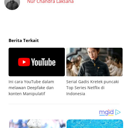
Nur Chandra Laksana
Berita Terkait
le,
Ini cara YouTube dalam
Serial Gadis Kretek puncaki
Ne
melawan Deepfake dan
Top Series Netflix di
pe
e
konten Manipulatif
Indonesia
su