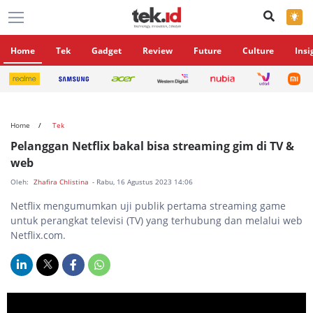
×
Home
Tek
Gadget
Review
Future
Culture
Insi
Home
Tek
Pelanggan Netflix bakal bisa streaming gim di TV &
web
Oleh:
Zhafira Chlistina
- Rabu, 16 Agustus 2023 14:06
Netflix mengumumkan uji publik pertama streaming game
untuk perangkat televisi (TV) yang terhubung dan melalui web
Netflix.com.