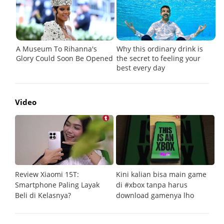
Video
Review Xiaomi 15T:
Kini kalian bisa main game
Pe
Smartphone Paling Layak
di #xbox tanpa harus
fi
Beli di Kelasnya?
download gamenya lho
G