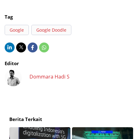
Tag
Google
Google Doodle
Editor
Dommara Hadi S
Berita Terkait