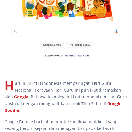
H
ari ini (25/11) Indonesia memperingati Hari Guru
Nasional. Perayaan Hari Guru ini pun ikut diramaikan
oleh
Google
. Raksasa teknologi ini ikut meramaikan Hari Guru
Nasional dengan menghadirkan sosok Tino Sidin di
Google
Doodle
.
Google Doodle hari ini menunjukkan lima anak kecil yang
sedang berdiri sejajar dan menggambar pada kertas di