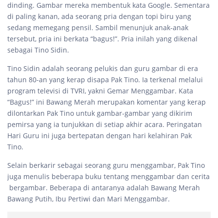
dinding. Gambar mereka membentuk kata Google. Sementara
di paling kanan, ada seorang pria dengan topi biru yang
sedang memegang pensil. Sambil menunjuk anak-anak
tersebut, pria ini berkata “bagus!”. Pria inilah yang dikenal
sebagai Tino Sidin.
Tino Sidin adalah seorang pelukis dan guru gambar di era
tahun 80-an yang kerap disapa Pak Tino. Ia terkenal melalui
program televisi di TVRI, yakni Gemar Menggambar. Kata
“Bagus!” ini Bawang Merah merupakan komentar yang kerap
dilontarkan Pak Tino untuk gambar-gambar yang dikirim
pemirsa yang ia tunjukkan di setiap akhir acara. Peringatan
Hari Guru ini juga bertepatan dengan hari kelahiran Pak
Tino.
Selain berkarir sebagai seorang guru menggambar, Pak Tino
juga menulis beberapa buku tentang menggambar dan cerita
bergambar. Beberapa di antaranya adalah Bawang Merah
Bawang Putih, Ibu Pertiwi dan Mari Menggambar.