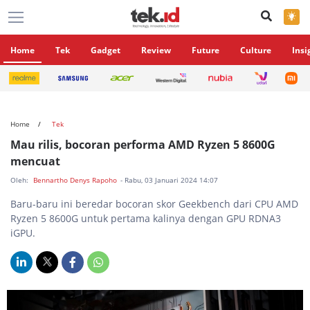
×
Home
Tek
Gadget
Review
Future
Culture
Insi
Home
Tek
Mau rilis, bocoran performa AMD Ryzen 5 8600G
mencuat
Oleh:
Bennartho Denys Rapoho
- Rabu, 03 Januari 2024 14:07
Baru-baru ini beredar bocoran skor Geekbench dari CPU AMD
Ryzen 5 8600G untuk pertama kalinya dengan GPU RDNA3
iGPU.