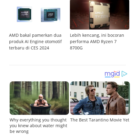
on
AMD bakal pamerkan dua
Lebih kencang, ini bocoran
A
X
produk AI Engine otomotif
performa AMD Ryzen 7
R
ta-
terbaru di CES 2024
8700G
78
a