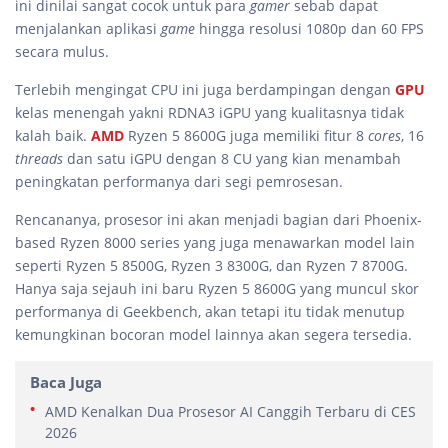
ini dinilai sangat cocok untuk para
gamer
sebab dapat
menjalankan aplikasi
game
hingga resolusi 1080p dan 60 FPS
secara mulus.
Terlebih mengingat CPU ini juga berdampingan dengan
GPU
kelas menengah yakni RDNA3 iGPU yang kualitasnya tidak
kalah baik.
AMD
Ryzen 5 8600G juga memiliki fitur 8
cores
, 16
threads
dan satu iGPU dengan 8 CU yang kian menambah
peningkatan performanya dari segi pemrosesan.
Rencananya, prosesor ini akan menjadi bagian dari Phoenix-
based Ryzen 8000 series yang juga menawarkan model lain
seperti Ryzen 5 8500G, Ryzen 3 8300G, dan Ryzen 7 8700G.
Hanya saja sejauh ini baru Ryzen 5 8600G yang muncul skor
performanya di Geekbench, akan tetapi itu tidak menutup
kemungkinan bocoran model lainnya akan segera tersedia.
Baca Juga
AMD Kenalkan Dua Prosesor AI Canggih Terbaru di CES
2026