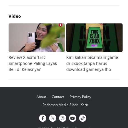
Video
Review Xiaomi 15T:
Kini kalian bisa main game
Pe
Smartphone Paling Layak
di #xbox tanpa harus
fi
Beli di Kelasnya?
download gamenya lho
G
About
Contact
Privacy Policy
Pedoman Media Siber
Karir