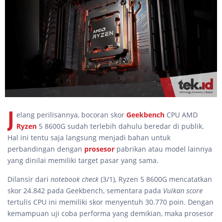
J
elang perilisannya, bocoran skor
Geekbench
CPU AMD
Ryzen
5 8600G sudah terlebih dahulu beredar di publik.
Hal ini tentu saja langsung menjadi bahan untuk
perbandingan dengan
prosesor
pabrikan atau model lainnya
yang dinilai memiliki target pasar yang sama.
Dilansir dari
notebook check
(3/1), Ryzen 5 8600G mencatatkan
skor 24.842 pada Geekbench, sementara pada
Vulkan score
tertulis CPU ini memiliki skor menyentuh 30.770 poin. Dengan
kemampuan uji coba performa yang demikian, maka prosesor