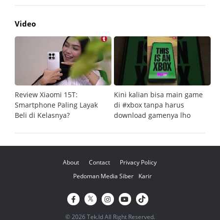
Video
Review Xiaomi 15T:
Kini kalian bisa main game
Pe
Smartphone Paling Layak
di #xbox tanpa harus
fi
Beli di Kelasnya?
download gamenya lho
G
About
Contact
Privacy Policy
Pedoman Media Siber
Karir
© 2026 Tek.Id All Right Reserved.