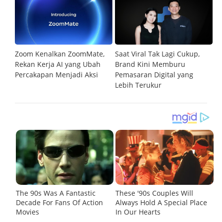
Zoom Kenalkan ZoomMate,
Saat Viral Tak Lagi Cukup,
Xr
Rekan Kerja AI yang Ubah
Brand Kini Memburu
K
Percakapan Menjadi Aksi
Pemasaran Digital yang
Ma
Lebih Terukur