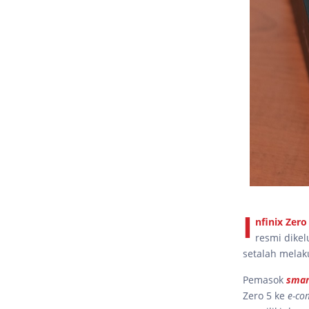
I
nfinix Zero
resmi dike
setalah melak
Pemasok
smar
Zero 5 ke
e-co