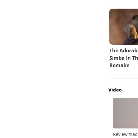
Video
do
Unboxing Galaxy A26 5G
Review Xiao