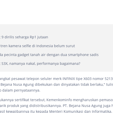
t 9 dirilis seharga Rp1 jutaan
, tren kamera selfie di Indonesia belum surut
oda pecinta gadget tanah air dengan dua smartphone sadis
ot S3X, namanya nakal, performanya bagaimana?
erangkat pesawat telepon seluler merk INFINIX tipe X603 nomor 521
 Bejana Nusa Agung dibekukan dan dinyatakan tidak berlaku," tuli
 dalam pernyataannya.
kannya sertifikat tersebut, Kemenkominfo mengharuskan pemasok 
arik produk yang didistribusikannya. PT. Bejana Nusa Agung juga 
sil kewajibannya itu kepada Menteri Komunikasi dan Informatika.