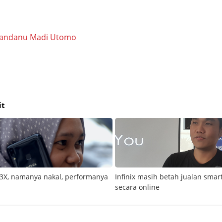
iandanu Madi Utomo
it
 S3X, namanya nakal, performanya
Infinix masih betah jualan sma
secara online