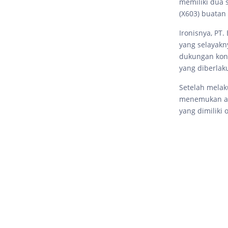
memiliki dua s
(X603) buatan
Ironisnya, PT
yang selayakn
dukungan kone
yang diberlak
Setelah mela
menemukan ad
yang dimiliki