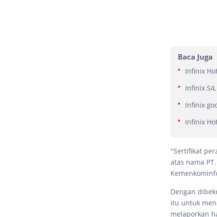
Baca Juga
Infinix Ho
Infinix S4
Infinix g
Infinix H
"Sertifikat p
atas nama PT.
Kemenkominfo
Dengan dibeku
itu untuk men
melaporkan ha