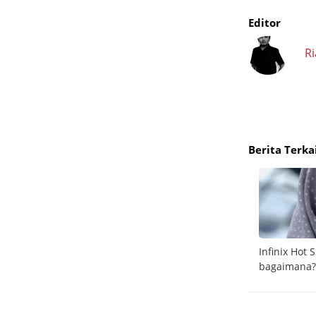
Editor
R
Berita Terka
e
Infinix Hot 6 Pro sasar kaum milenial dan
Infinix Hot
gamer
bagaimana?