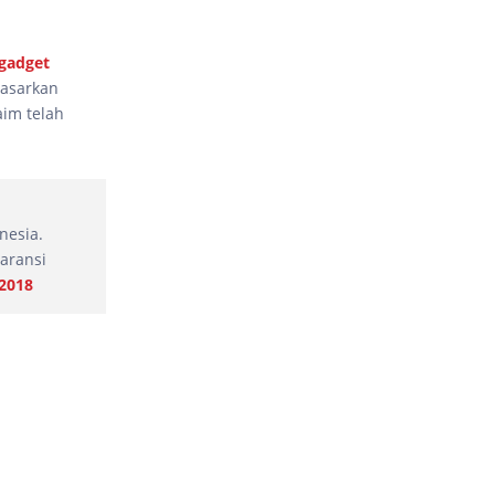
gadget
masarkan
aim telah
nesia.
garansi
 2018