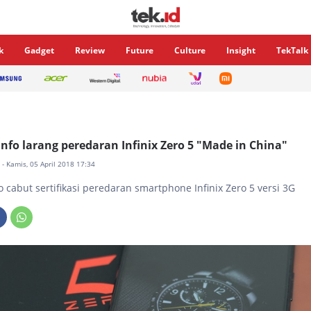
k
Gadget
Review
Future
Culture
Insight
TekTalk
o larang peredaran Infinix Zero 5 "Made in China"
a
- Kamis, 05 April 2018 17:34
cabut sertifikasi peredaran smartphone Infinix Zero 5 versi 3G