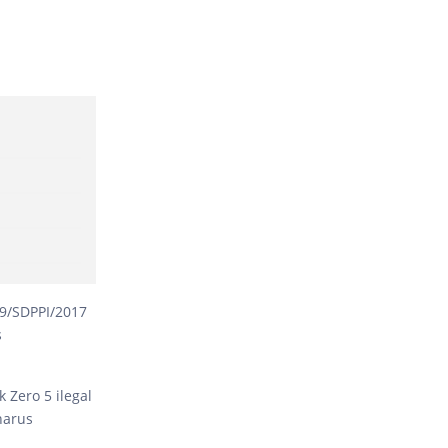
39/SDPPI/2017
s
Zero 5 ilegal
harus