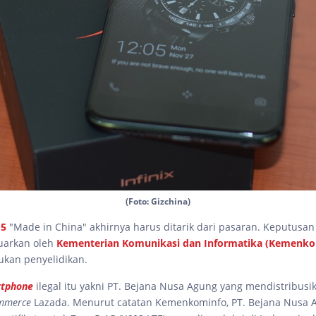
(Foto: Gizchina)
 5
"Made in China" akhirnya harus ditarik dari pasaran. Keputusan 
luarkan oleh
Kementerian Komunikasi dan Informatika (Kemenko
ukan penyelidikan.
tphone
ilegal itu yakni PT. Bejana Nusa Agung yang mendistribusik
mmerce
Lazada. Menurut catatan Kemenkominfo, PT. Bejana Nusa 