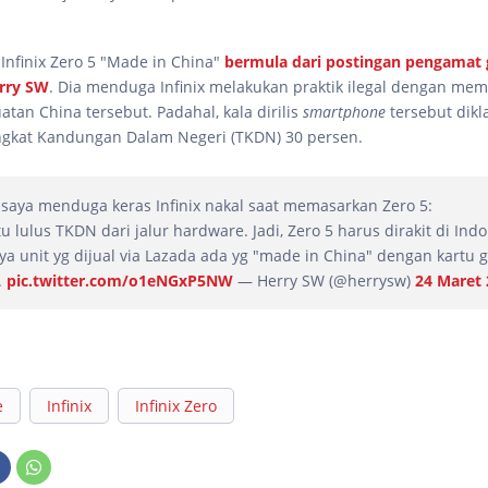
Infinix Zero 5 "Made in China"
bermula dari postingan pengamat 
erry SW
. Dia menduga Infinix melakukan praktik ilegal dengan me
atan China tersebut. Padahal, kala dirilis
smartphone
tersebut dikl
gkat Kandungan Dalam Negeri (TKDN) 30 persen.
n saya menduga keras Infinix nakal saat memasarkan Zero 5:
tu lulus TKDN dari jalur hardware. Jadi, Zero 5 harus dirakit di Indo
nya unit yg dijual via Lazada ada yg "made in China" dengan kartu 
.
pic.twitter.com/o1eNGxP5NW
— Herry SW (@herrysw)
24 Maret
e
Infinix
Infinix Zero