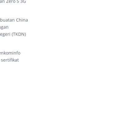
dan Zero 5 3G
 buatan China
ngan
egeri (TKDN)
enkominfo
ertifikat