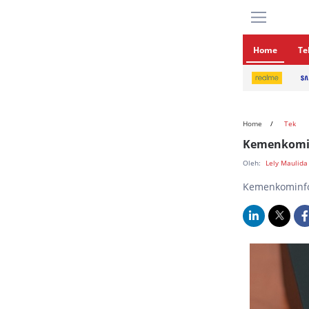
Home
Te
Home
Tek
Kemenkominf
Oleh:
Lely Maulid
Kemenkominfo 