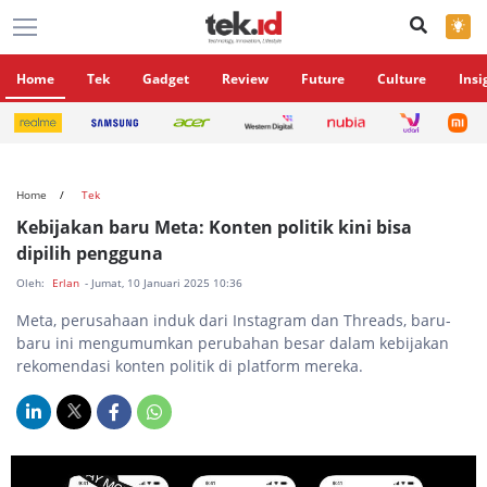
×
Home
Tek
Gadget
Review
Future
Culture
Insi
Home
Tek
Kebijakan baru Meta: Konten politik kini bisa
dipilih pengguna
Oleh:
Erlan
- Jumat, 10 Januari 2025 10:36
Meta, perusahaan induk dari Instagram dan Threads, baru-
baru ini mengumumkan perubahan besar dalam kebijakan
rekomendasi konten politik di platform mereka.