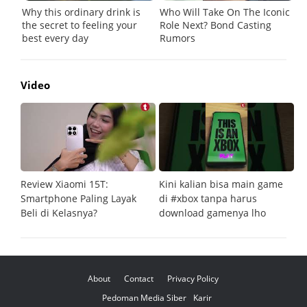
Video
Review Xiaomi 15T:
Kini kalian bisa main game
Pe
Smartphone Paling Layak
di #xbox tanpa harus
fi
Beli di Kelasnya?
download gamenya lho
G
About
Contact
Privacy Policy
Pedoman Media Siber
Karir