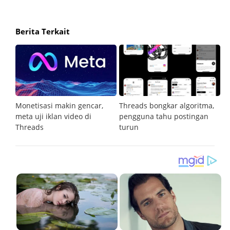
Berita Terkait
tal
Monetisasi makin gencar,
Threads bongkar algoritma,
Me
i
meta uji iklan video di
pengguna tahu postingan
t
Threads
turun
r