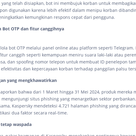
 yang telah disiapkan, bot ini membujuk korban untuk membagik
epon digunakan karena lebih efektif dalam menipu korban diband
eningkatkan kemungkinan respons cepat dari pengguna.
n Bot OTP dan fitur canggihnya
ola bot OTP melalui panel online atau platform seperti Telegram. B
r-fitur canggih seperti kemampuan meniru suara laki-laki atau per
sa, dan spoofing nomor telepon untuk membuat ID penelepon tamp
efektivitas dan kepercayaan korban terhadap panggilan palsu ter
ngan yang mengkhawatirkan
laporkan bahwa dari 1 Maret hingga 31 Mei 2024, produk mereka
 mengunjungi situs phishing yang menargetkan sektor perbankan
sama, Kaspersky mendeteksi 4.721 halaman phishing yang diranca
ikasi dua faktor secara real-time.
a tetap waspada
ova, pakar keamanan di Kaspersky, menekankan pentingnya kewas