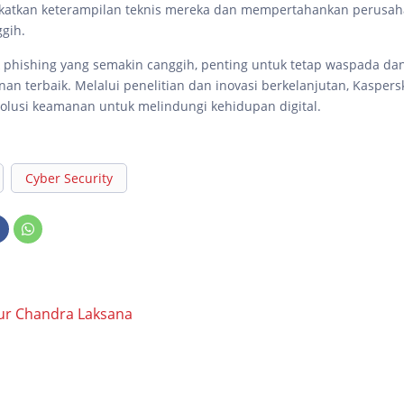
katkan keterampilan teknis mereka dan mempertahankan perusah
gih.
 phishing yang semakin canggih, penting untuk tetap waspada da
an terbaik. Melalui penelitian dan inovasi berkelanjutan, Kaspers
lusi keamanan untuk melindungi kehidupan digital.
Cyber Security
ur Chandra Laksana