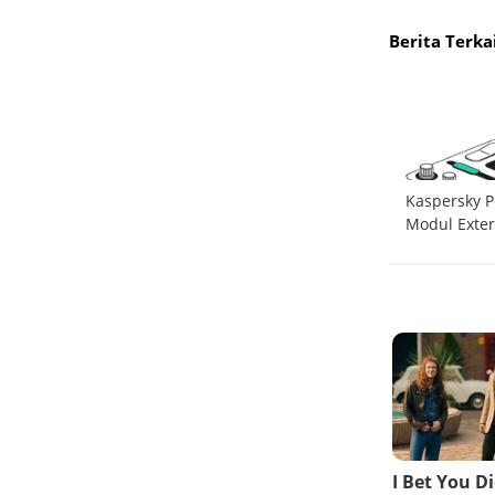
Berita Terka
si
Kaspersky Rilis Dua Senjata Baru buat UKM
Kaspersky P
Hadapi Ancaman Siber
Modul Exter