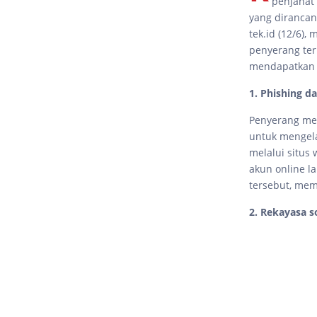
penjahat 
yang dirancan
tek.id (12/6),
penyerang te
mendapatkan a
1. Phishing d
Penyerang me
untuk mengela
melalui situs
akun online l
tersebut, mem
2. Rekayasa s