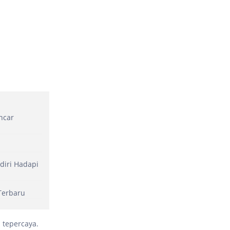
ncar
diri Hadapi
Terbaru
 tepercaya.