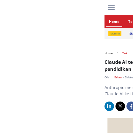
Home
Te
Home
Tek
Claude AI t
pendidikan 
Oleh:
Erlan
- Sabtu
Anthropic me
Claude AI ke 