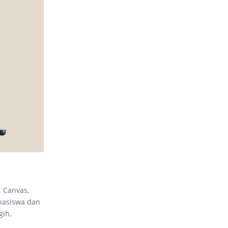
: Canvas,
hasiswa dan
gih,