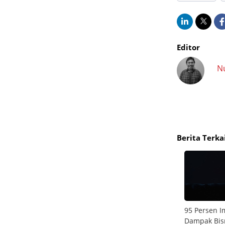
Editor
N
Berita Terka
um Siap
ChatGPT Jadi Rekan Berpikir, Pemuda Bali
95 Persen I
Ubah Modal Rp500 Ribu Menjadi Bisnis
Dampak Bisn