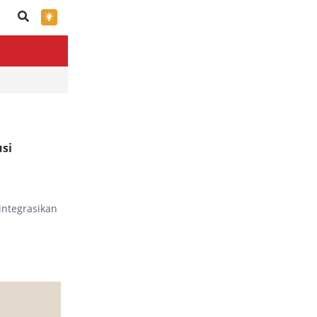
×
usi
ntegrasikan