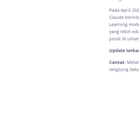
Pada April 20
Claude berin
Learning mod
yang lebih edu
pesat di unive
Update terba
Canvas
: Mela
langsung dala