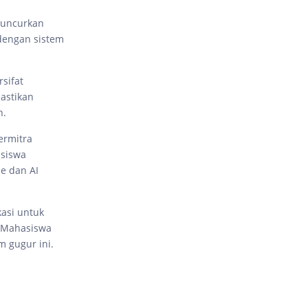
iluncurkan
dengan sistem
sifat
astikan
n.
ermitra
asiswa
e dan AI
asi untuk
. Mahasiswa
m gugur ini.