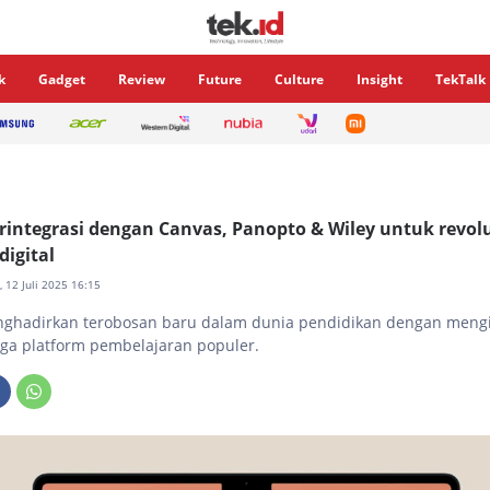
k
Gadget
Review
Future
Culture
Insight
TekTalk
erintegrasi dengan Canvas, Panopto & Wiley untuk revol
digital
, 12 Juli 2025 16:15
nghadirkan terobosan baru dalam dunia pendidikan dengan mengi
tiga platform pembelajaran populer.