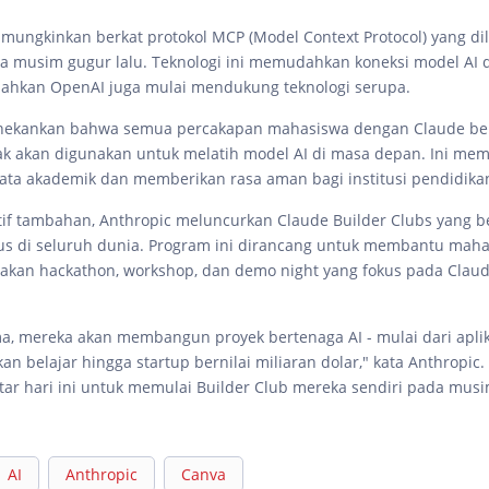
 dimungkinkan berkat protokol MCP (Model Context Protocol) yang d
a musim gugur lalu. Teknologi ini memudahkan koneksi model AI 
 bahkan OpenAI juga mulai mendukung teknologi serupa.
nekankan bahwa semua percakapan mahasiswa dengan Claude ber
dak akan digunakan untuk melatih model AI di masa depan. Ini mem
ata akademik dan memberikan rasa aman bagi institusi pendidika
atif tambahan, Anthropic meluncurkan Claude Builder Clubs yang b
s di seluruh dunia. Program ini dirancang untuk membantu mah
kan hackathon, workshop, dan demo night yang fokus pada Claud
, mereka akan membangun proyek bertenaga AI - mulai dari aplik
n belajar hingga startup bernilai miliaran dolar," kata Anthropic
ar hari ini untuk memulai Builder Club mereka sendiri pada musi
AI
Anthropic
Canva