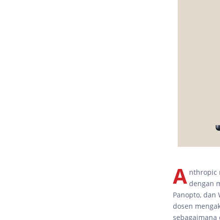
A
nthropic
dengan m
Panopto, dan 
dosen mengaks
sebagaimana d