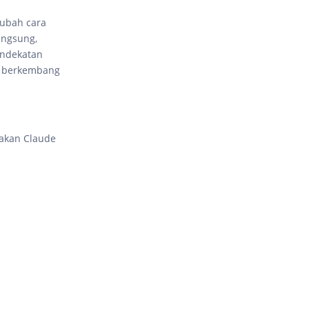
gubah cara
angsung,
endekatan
ni berkembang
nakan Claude