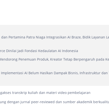
 dan Pertamina Patra Niaga Integrasikan AI Braze, Bidik Layanan L
ce Dinilai Jadi Fondasi Kedaulatan AI Indonesia
I Mendorong Penemuan Produk, Kreator Tetap Berpengaruh pada K
 Implementasi AI Belum Haslkan Dampak Bisnis, Infrastruktur dan 
i
gakses transkrip kuliah dan materi video pembelajaran
ung dengan jurnal peer-reviewed dan sumber akademik berkualita