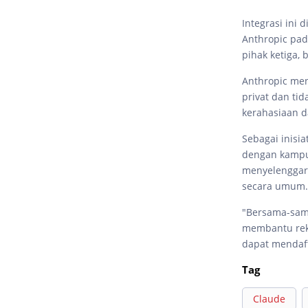
Integrasi ini
Anthropic pad
pihak ketiga,
Anthropic me
privat dan ti
kerahasiaan d
Sebagai inisi
dengan kampu
menyelenggara
secara umum.
"Bersama-sama
membantu reka
dapat mendaft
Tag
Claude