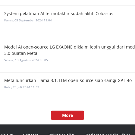
System pelatihan AI termutakhir sudah aktif, Colossus
Kamis, 05 September 2024 11:04
Model AI open-source LG EXAONE diklaim lebih unggul dari mod
3.0 buatan Meta
Selasa, 13 Agustus 2024 09:05
Meta luncurkan Llama 3.1, LLM open-source siap saingi GPT-4o
Rabu, 24 Juli 2024 11:53
More