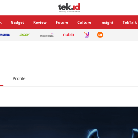
k
Gadget
Review
Future
Culture
Insight
TekTalk
Profile