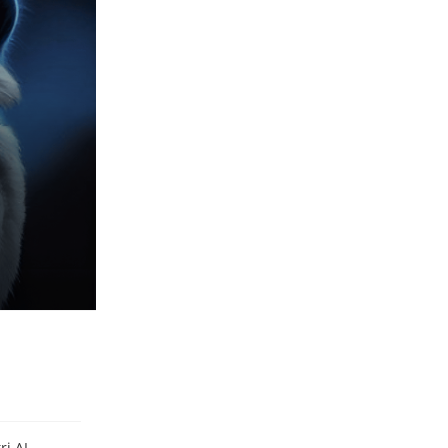
ri AI