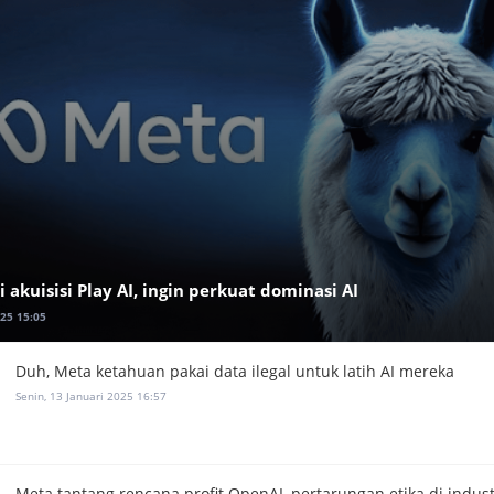
 akuisisi Play AI, ingin perkuat dominasi AI
025 15:05
Duh, Meta ketahuan pakai data ilegal untuk latih AI mereka
Senin, 13 Januari 2025 16:57
Meta tantang rencana profit OpenAI, pertarungan etika di indust