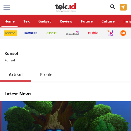
×
Home
Tek
Gadget
Review
Future
Culture
Insi
Konsol
Konsol
Artikel
Profile
Latest News