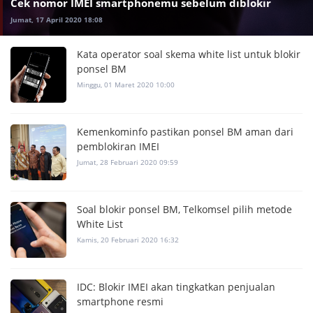
Cek nomor IMEI smartphonemu sebelum diblokir
Jumat, 17 April 2020 18:08
Kata operator soal skema white list untuk blokir
ponsel BM
Minggu, 01 Maret 2020 10:00
Kemenkominfo pastikan ponsel BM aman dari
pemblokiran IMEI
Jumat, 28 Februari 2020 09:59
Soal blokir ponsel BM, Telkomsel pilih metode
White List
Kamis, 20 Februari 2020 16:32
IDC: Blokir IMEI akan tingkatkan penjualan
smartphone resmi