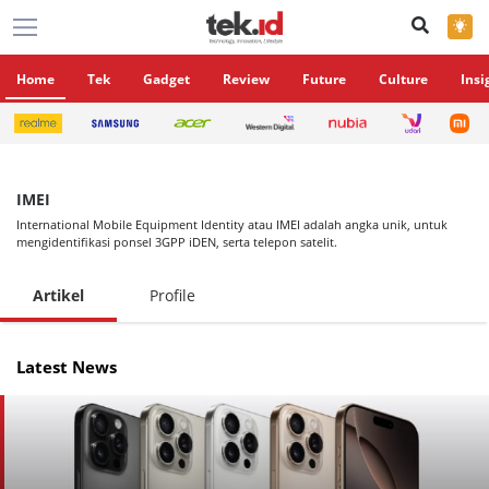
×
Home
Tek
Gadget
Review
Future
Culture
Insi
IMEI
International Mobile Equipment Identity atau IMEI adalah angka unik, untuk
mengidentifikasi ponsel 3GPP iDEN, serta telepon satelit.
Artikel
Profile
Latest News