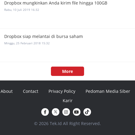
Dropbox mungkinkan Anda kirim file hingga 100GB
Rabu, 10 Juli 2019 16:32
Dropbox siap melantai di bursa saham
Minggu, 25 Februari 2018 15:32
More
About
Contact
Privacy Policy
Pedoman Media Siber
Karir
© 2026 Tek.Id All Right Reserved.