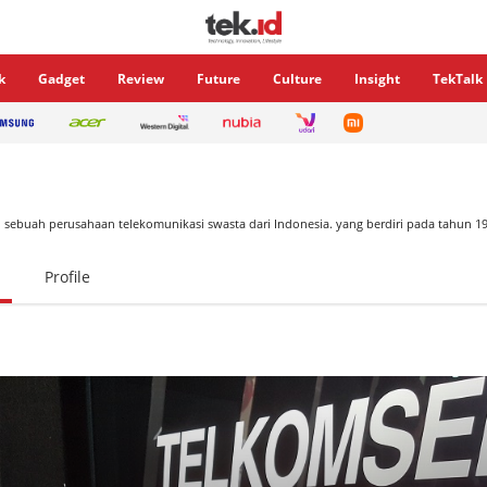
k
Gadget
Review
Future
Culture
Insight
TekTalk
 sebuah perusahaan telekomunikasi swasta dari Indonesia. yang berdiri pada tahun 19
Profile