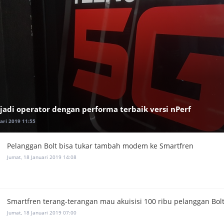
jadi operator dengan performa terbaik versi nPerf
ari 2019 11:55
Pelanggan Bolt bisa tukar tambah modem ke Smartfren
Jumat, 18 Januari 2019 14:08
Smartfren terang-terangan mau akuisisi 100 ribu pelanggan Bol
Jumat, 18 Januari 2019 07:00