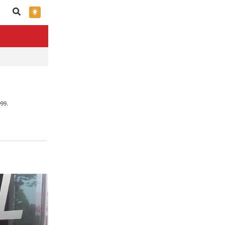
×
99.