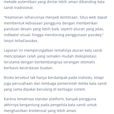
metode autentikasi yang dinilai lebih aman dibanding kata
sandi tradisional.
“Keamanan seharusnya menjadi kemitraan. Situs web dapat
membentuk kebiasaan pengguna dengan memberikan
panduan desain yang lebih baik, seperti aturan yang jelas,
indikator visual, hingga mendorong penggunaan passkey,”
lanjut Arbačiauskas.
Laporan ini memperingatkan lemahnya aturan kata sandi
menciptakan celah yang semakin mudah dieksploitasi,
terutama dengan berkembangnya serangan otomatis
berbasis kecerdasan buatan.
Risiko tersebut tak hanya berdampak pada individu, tetapi
juga perusahaan dan lembaga pemerintah ketika kata sandi
yang sama dipakai berulang di berbagai sistem.
Karena lemahnya standar platform, banyak pengguna
akhirnya bergantung pada pengelola kata sandi untuk
menghasilkan kredensial yang lebih aman.