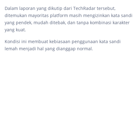
Dalam laporan yang dikutip dari TechRadar tersebut,
ditemukan mayoritas platform masih mengizinkan kata sandi
yang pendek, mudah ditebak, dan tanpa kombinasi karakter
yang kuat.
Kondisi ini membuat kebiasaan penggunaan kata sandi
lemah menjadi hal yang dianggap normal.