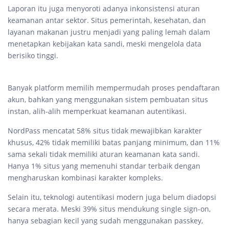
Laporan itu juga menyoroti adanya inkonsistensi aturan
keamanan antar sektor. Situs pemerintah, kesehatan, dan
layanan makanan justru menjadi yang paling lemah dalam
menetapkan kebijakan kata sandi, meski mengelola data
berisiko tinggi.
Banyak platform memilih mempermudah proses pendaftaran
akun, bahkan yang menggunakan sistem pembuatan situs
instan, alih-alih memperkuat keamanan autentikasi.
NordPass mencatat 58% situs tidak mewajibkan karakter
khusus, 42% tidak memiliki batas panjang minimum, dan 11%
sama sekali tidak memiliki aturan keamanan kata sandi.
Hanya 1% situs yang memenuhi standar terbaik dengan
mengharuskan kombinasi karakter kompleks.
Selain itu, teknologi autentikasi modern juga belum diadopsi
secara merata. Meski 39% situs mendukung single sign-on,
hanya sebagian kecil yang sudah menggunakan passkey,