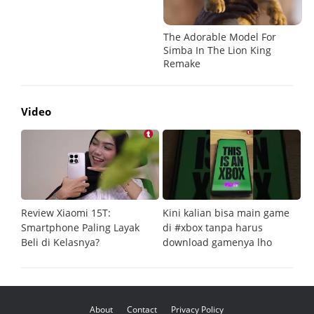
Video
Review Xiaomi 15T:
Kini kalian bisa main game
Pe
Smartphone Paling Layak
di #xbox tanpa harus
fi
Beli di Kelasnya?
download gamenya lho
G
About
Contact
Privacy Policy