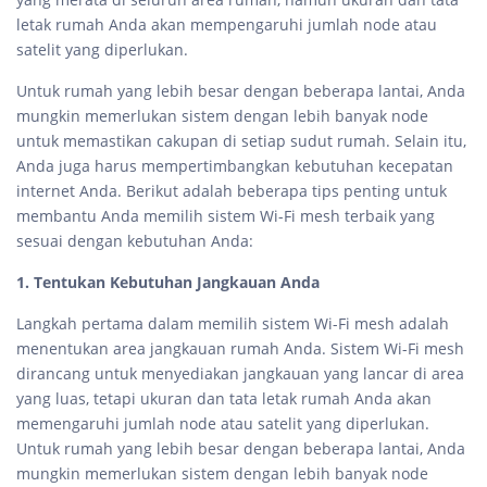
letak rumah Anda akan mempengaruhi jumlah node atau
satelit yang diperlukan.
Untuk rumah yang lebih besar dengan beberapa lantai, Anda
mungkin memerlukan sistem dengan lebih banyak node
untuk memastikan cakupan di setiap sudut rumah. Selain itu,
Anda juga harus mempertimbangkan kebutuhan kecepatan
internet Anda. Berikut adalah beberapa tips penting untuk
membantu Anda memilih sistem Wi-Fi mesh terbaik yang
sesuai dengan kebutuhan Anda:
1. Tentukan Kebutuhan Jangkauan Anda
Langkah pertama dalam memilih sistem Wi-Fi mesh adalah
menentukan area jangkauan rumah Anda. Sistem Wi-Fi mesh
dirancang untuk menyediakan jangkauan yang lancar di area
yang luas, tetapi ukuran dan tata letak rumah Anda akan
memengaruhi jumlah node atau satelit yang diperlukan.
Untuk rumah yang lebih besar dengan beberapa lantai, Anda
mungkin memerlukan sistem dengan lebih banyak node