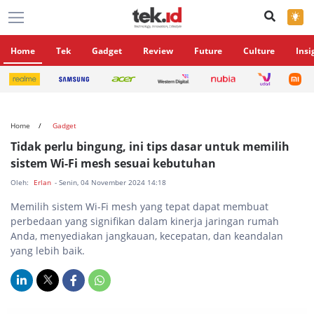
×
Home
Tek
Gadget
Review
Future
Culture
Insi
Home
Gadget
Tidak perlu bingung, ini tips dasar untuk memilih
sistem Wi-Fi mesh sesuai kebutuhan
Oleh:
Erlan
- Senin, 04 November 2024 14:18
Memilih sistem Wi-Fi mesh yang tepat dapat membuat
perbedaan yang signifikan dalam kinerja jaringan rumah
Anda, menyediakan jangkauan, kecepatan, dan keandalan
yang lebih baik.