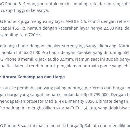
 Phone 8. Sedangkan untuk touch sampling rate dari perangkat 
 cukup tinggi di kelasnya.
 ROG Phone 8 juga mengusung layar AMOLED 6.78 inci dengan refresh
capai 165 Hz, namun dengan kecerahan layar hanya 2.500 nits, da
sampling rate 720Hz.
keduanya hadir dengan speaker stereo yang sangat kencang. Namu
adalah Infinix GT 30 Pro hadir dengan speaker yang di tuning oleh
 Phone 8 memiliki jack audio 3,5mm. Namun saat ini sudah ban
alitas latensi rendah untuk pengalaman bermain game yang lebi
n Antara Kemampuan dan Harga
 masuk ke pembahasan yang paling penting, performa dan harga. In
gan harga yang sangat menarik, mulai dari Rp 3.799.000. Dengan ha
 mendapatkan prosesor MediaTek Dimensity 8350 Ultimate denga
Perpaduan ini menghasilkan skor AnTuTu 1,4 juta, yang tidak bisa
ROG Phone 8 saat ini masih memiliki harga Rp8,4 juta dan memiliki p