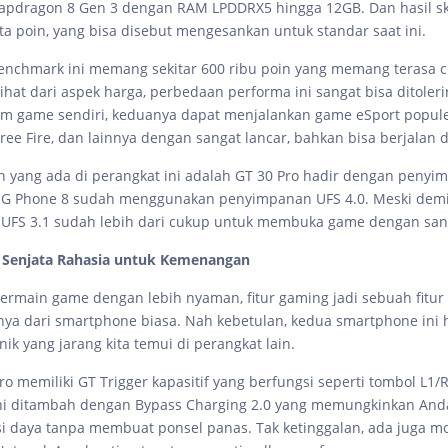
pdragon 8 Gen 3 dengan RAM LPDDRX5 hingga 12GB. Dan hasil s
ta poin, yang bisa disebut mengesankan untuk standar saat ini.
 benchmark ini memang sekitar 600 ribu poin yang memang terasa 
ihat dari aspek harga, perbedaan performa ini sangat bisa ditoleri
m game sendiri, keduanya dapat menjalankan game eSport popule
ee Fire, dan lainnya dengan sangat lancar, bahkan bisa berjalan d
n yang ada di perangkat ini adalah GT 30 Pro hadir dengan penyi
G Phone 8 sudah menggunakan penyimpanan UFS 4.0. Meski demi
UFS 3.1 sudah lebih dari cukup untuk membuka game dengan sang
: Senjata Rahasia untuk Kemenangan
ermain game dengan lebih nyaman, fitur gaming jadi sebuah fitur
a dari smartphone biasa. Nah kebetulan, kedua smartphone ini 
nik yang jarang kita temui di perangkat lain.
Pro memiliki GT Trigger kapasitif yang berfungsi seperti tombol L1/
 ini ditambah dengan Bypass Charging 2.0 yang memungkinkan An
i daya tanpa membuat ponsel panas. Tak ketinggalan, ada juga m