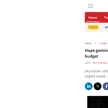
Home
Te
Home
Insight
Hape gaming
budget
Oleh:
Nur Chandra
Jika kalian s
segala aspek.