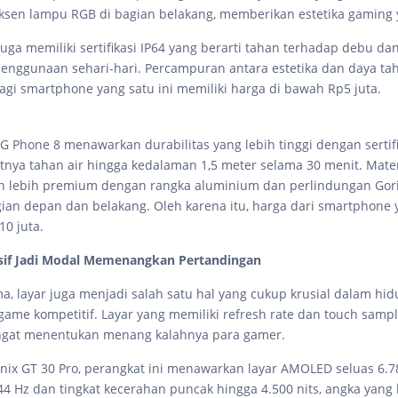
aksen lampu RGB di bagian belakang, memberikan estetika gaming 
juga memiliki sertifikasi IP64 yang berarti tahan terhadap debu dan
enggunaan sehari-hari. Percampuran antara estetika dan daya tah
lagi smartphone yang satu ini memiliki harga di bawah Rp5 juta.
ROG Phone 8 menawarkan durabilitas yang lebih tinggi dengan sertifi
ya tahan air hingga kedalaman 1,5 meter selama 30 menit. Mater
 lebih premium dengan rangka aluminium dan perlindungan Goril
agian depan dan belakang. Oleh karena itu, harga dari smartphone y
10 juta.
sif Jadi Modal Memenangkan Pertandingan
ma, layar juga menjadi salah satu hal yang cukup krusial dalam hi
game kompetitif. Layar yang memiliki refresh rate dan touch sampl
angat menentukan menang kalahnya para gamer.
inix GT 30 Pro, perangkat ini menawarkan layar AMOLED seluas 6.7
144 Hz dan tingkat kecerahan puncak hingga 4.500 nits, angka yang