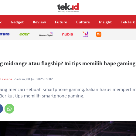
k
Gadget
Review
Future
Culture
Insight
TekTalk
 midrange atau flagship? Ini tips memilih hape gaming
 Laksana
- Selasa, 08 Juli 2025 09:02
edang mencari sebuah smartphone gaming, kalian harus mempert
 Berikut tips memilih smartphone gaming.