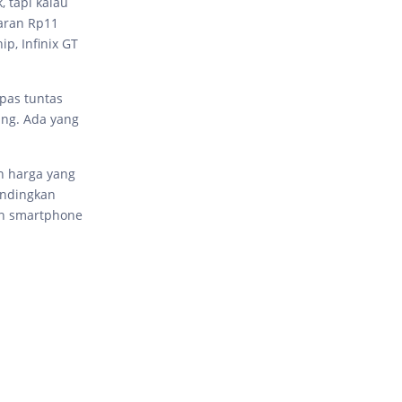
 tapi kalau
saran Rp11
p, Infinix GT
upas tuntas
ing. Ada yang
an harga yang
andingkan
an smartphone