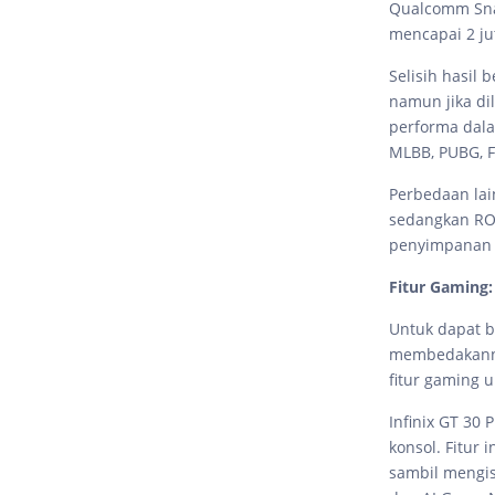
Qualcomm Sna
mencapai 2 ju
Selisih hasil
namun jika dil
performa dala
MLBB, PUBG, Fr
Perbedaan lai
sedangkan RO
penyimpanan 
Fitur Gaming
Untuk dapat b
membedakanny
fitur gaming u
Infinix GT 30 
konsol. Fitur
sambil mengis