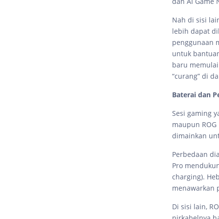
dan AI Game N
Nah di sisi la
lebih dapat d
penggunaan m
untuk bantuan
baru memulai 
“curang” di d
Baterai dan P
Sesi gaming y
maupun ROG Ph
dimainkan unt
Perbedaan dia
Pro mendukung
charging). He
menawarkan pe
Di sisi lain,
nirkabelnya 