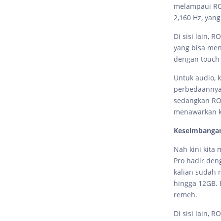
melampaui ROG
2,160 Hz, yang
Di sisi lain,
yang bisa men
dengan touch 
Untuk audio, 
perbedaannya 
sedangkan ROG
menawarkan ku
Keseimbanga
Nah kini kita
Pro hadir den
kalian sudah
hingga 12GB. 
remeh.
Di sisi lain, 