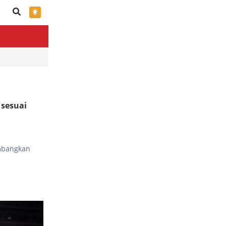
×
 sesuai
imbangkan