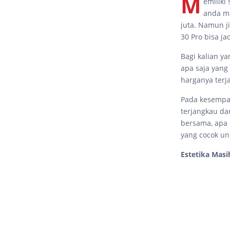
M
emiliki
anda me
juta. Namun ji
30 Pro bisa j
Bagi kalian y
apa saja yang
harganya terj
Pada kesempat
terjangkau d
bersama, apa 
yang cocok un
Estetika Masi