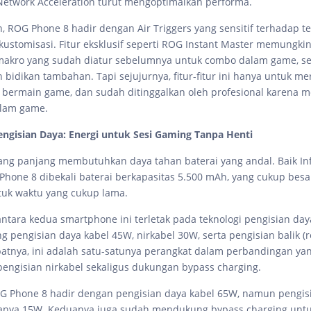
etwork Acceleration turut mengoptimalkan performa.
in, ROG Phone 8 hadir dengan Air Triggers yang sensitif terhadap 
ikustomisasi. Fitur eksklusif seperti ROG Instant Master memungki
akro yang sudah diatur sebelumnya untuk combo dalam game, ser
 bidikan tambahan. Tapi sejujurnya, fitur-fitur ini hanya untuk m
bermain game, dan sudah ditinggalkan oleh profesional karena m
alam game.
engisian Daya: Energi untuk Sesi Gaming Tanpa Henti
ang panjang membutuhkan daya tahan baterai yang andal. Baik Inf
one 8 dibekali baterai berkapasitas 5.500 mAh, yang cukup besa
uk waktu yang cukup lama.
ntara kedua smartphone ini terletak pada teknologi pengisian day
 pengisian daya kabel 45W, nirkabel 30W, serta pengisian balik (
batnya, ini adalah satu-satunya perangkat dalam perbandingan ya
ngisian nirkabel sekaligus dukungan bypass charging.
 ROG Phone 8 hadir dengan pengisian daya kabel 65W, namun pengis
hanya 15W. Keduanya juga sudah mendukung bypass charging unt