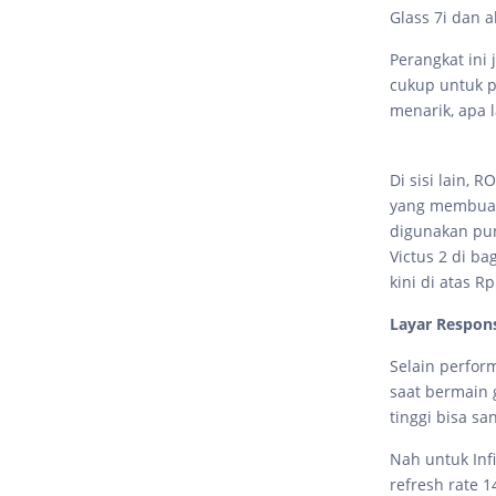
Glass 7i dan 
Perangkat ini 
cukup untuk p
menarik, apa 
Di sisi lain, 
yang membuatn
digunakan pun
Victus 2 di b
kini di atas Rp
Layar Respon
Selain perfor
saat bermain 
tinggi bisa s
Nah untuk Inf
refresh rate 