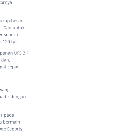
kornya
cukup besar,
r. Dan untuk
r seperti
i 120 fps.
mpanan UFS 3.1
kian,
at cepat.
 yang
hadir dengan
R1 pada
da bermain
ode Esports