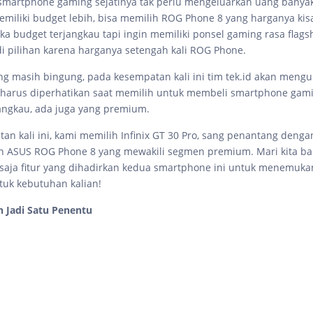
 smartphone gaming sejatinya tak perlu mengeluarkan uang banyak,
miliki budget lebih, bisa memilih ROG Phone 8 yang harganya ki
ka budget terjangkau tapi ingin memiliki ponsel gaming rasa flagshi
adi pilihan karena harganya setengah kali ROG Phone.
ang masih bingung, pada kesempatan kali ini tim tek.id akan meng
 harus diperhatikan saat memilih untuk membeli smartphone gam
angkau, ada juga yang premium.
an kali ini, kami memilih Infinix GT 30 Pro, sang penantang deng
an ASUS ROG Phone 8 yang mewakili segmen premium. Mari kita b
saja fitur yang dihadirkan kedua smartphone ini untuk menemuk
tuk kebutuhan kalian!
h Jadi Satu Penentu