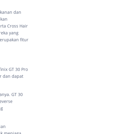
tekanan dan
nkan
ta Cross Hair
ereka yang
erupakan fitur
inix GT 30 Pro
r dan dapat
anya. GT 30
reverse
ng
ian
uk menjaga