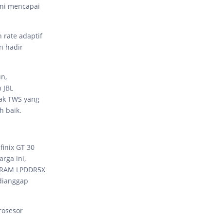
ini mencapai
 rate adaptif
n hadir
n,
 JBL
yak TWS yang
h baik.
finix GT 30
rga ini,
n RAM LPDDR5X
 dianggap
rosesor