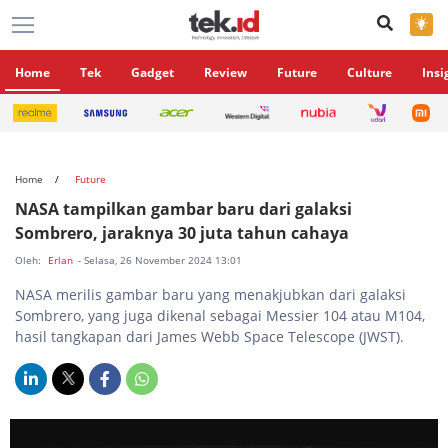
×
Home
Tek
Gadget
Review
Future
Culture
Insi
Home
Future
NASA tampilkan gambar baru dari galaksi
Sombrero, jaraknya 30 juta tahun cahaya
Oleh:
Erlan
- Selasa, 26 November 2024 13:01
NASA merilis gambar baru yang menakjubkan dari galaksi
Sombrero, yang juga dikenal sebagai Messier 104 atau M104,
hasil tangkapan dari James Webb Space Telescope (JWST).