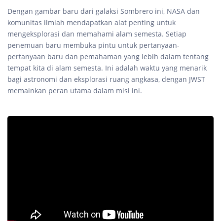
Dengan gambar baru dari galaksi Sombrero ini, NASA dan
komunitas ilmiah mendapatkan alat penting untuk
mengeksplorasi dan memahami alam semesta. Setiap
penemuan baru membuka pintu untuk pertanyaan-
pertanyaan baru dan pemahaman yang lebih dalam tentang
tempat kita di alam semesta. Ini adalah waktu yang menarik
bagi astronomi dan eksplorasi ruang angkasa, dengan JWST
memainkan peran utama dalam misi ini.