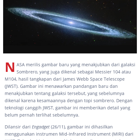
N
ASA merilis gambar baru yang menakjubkan dari galaksi
Sombrero, yang juga dikenal sebagai Messier 104 atau
M104, hasil tangkapan dari James Webb Space Telescope
(JWST). Gambar ini menawarkan pandangan baru dan
menakjubkan tentang galaksi tersebut, yang sebelumnya
dikenal karena kesamaannya dengan topi sombrero. Dengan
teknologi canggih JWST, gambar ini memberikan detail yang
belum pernah terlihat sebelumnya.
Dilansir dari
Engadget
(26/11), gambar ini dihasilkan
menggunakan instrumen Mid-Infrared Instrument (MIRI) dari