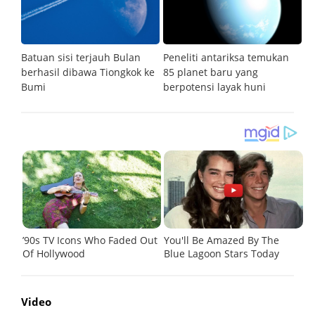
gi
Batuan sisi terjauh Bulan
Peneliti antariksa temukan
Si
sa
berhasil dibawa Tiongkok ke
85 planet baru yang
bi
Bumi
berpotensi layak huni
Video