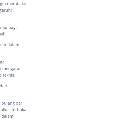
ngin merata ke
garuhi
tama bagi
mah.
mpan dalam
uga
at mengatur
 teknis.
dari
 pulang dari
kulkas terbuka
i dalam