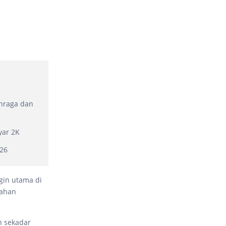
ahraga dan
yar 2K
026
ngin utama di
bahan
n sekadar