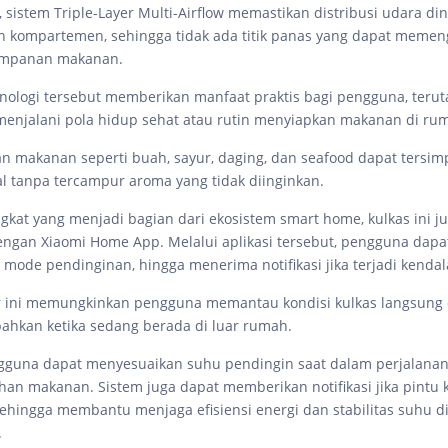
 sistem Triple-Layer Multi-Airflow memastikan distribusi udara di
n kompartemen, sehingga tidak ada titik panas yang dapat memen
yimpanan makanan.
nologi tersebut memberikan manfaat praktis bagi pengguna, teru
enjalani pola hidup sehat atau rutin menyiapkan makanan di ru
n makanan seperti buah, sayur, daging, dan seafood dapat tersi
al tanpa tercampur aroma yang tidak diinginkan.
gkat yang menjadi bagian dari ekosistem smart home, kulkas ini j
dengan Xiaomi Home App. Melalui aplikasi tersebut, pengguna dap
 mode pendinginan, hingga menerima notifikasi jika terjadi kendala
r ini memungkinkan pengguna memantau kondisi kulkas langsung 
ahkan ketika sedang berada di luar rumah.
gguna dapat menyesuaikan suhu pendingin saat dalam perjalanan
han makanan. Sistem juga dapat memberikan notifikasi jika pintu 
 sehingga membantu menjaga efisiensi energi dan stabilitas suhu d
.