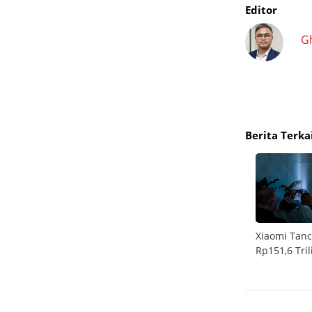
Editor
G
Berita Terka
Xiaomi Hadirkan Redmi Buds 8, TWS Rp600
Xiaomi Tanca
 Mini
Ribuan dengan ANC dan Baterai Tahan Lama
Rp151,6 Tri