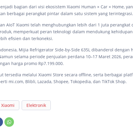
 menjadi bagian dari visi ekosistem Xiaomi Human × Car × Home, ya
 berbagai perangkat pintar dalam satu sistem yang terintegrasi
ngan AIoT Xiaomi telah menghubungkan lebih dari 1 juta perangkat d
 produk, memperkuat peran teknologi dalam mendukung kehidupa
bih efisien dan terkoneksi.
ndonesia, Mijia Refrigerator Side-by-Side 635L dibanderol dengan
Namun selama periode penjualan perdana 10–17 Maret 2026, peran
engan harga promo Rp7.199.000.
t tersedia melalui Xiaomi Store secara offline, serta berbagai plat
rti mi.com, Blibli, Lazada, Shopee, Tokopedia, dan TikTok Shop.
Xiaomi
Elektronik