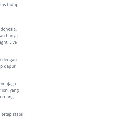
tas hidup
ndonesia.
kan hanya
ght, Live
im dengan
ep dapur
 menjaga
 Ion, yang
a ruang
 tetap stabil