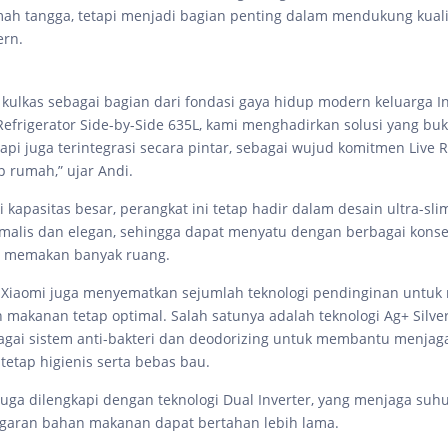
ah tangga, tetapi menjadi bagian penting dalam mendukung kuali
ern.
 kulkas sebagai bagian dari fondasi gaya hidup modern keluarga I
 Refrigerator Side-by-Side 635L, kami menghadirkan solusi yang bu
tapi juga terintegrasi secara pintar, sebagai wujud komitmen Live Ri
p rumah,” ujar Andi.
 kapasitas besar, perangkat ini tetap hadir dalam desain ultra-sl
malis dan elegan, sehingga dapat menyatu dengan berbagai kons
 memakan banyak ruang.
, Xiaomi juga menyematkan sejumlah teknologi pendinginan untuk
 makanan tetap optimal. Salah satunya adalah teknologi Ag+ Silver
agai sistem anti-bakteri dan deodorizing untuk membantu menjag
etap higienis serta bebas bau.
juga dilengkapi dengan teknologi Dual Inverter, yang menjaga suhu
garan bahan makanan dapat bertahan lebih lama.