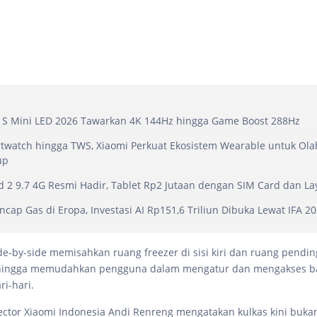
 S Mini LED 2026 Tawarkan 4K 144Hz hingga Game Boost 288Hz
twatch hingga TWS, Xiaomi Perkuat Ekosistem Wearable untuk Ol
up
 2 9.7 4G Resmi Hadir, Tablet Rp2 Jutaan dengan SIM Card dan La
ncap Gas di Eropa, Investasi AI Rp151,6 Triliun Dibuka Lewat IFA 2
ide-by-side memisahkan ruang freezer di sisi kiri dan ruang pendi
sehingga memudahkan pengguna dalam mengatur dan mengakses 
i-hari.
ector Xiaomi Indonesia Andi Renreng mengatakan kulkas kini buka