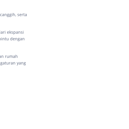
canggih, serta
ari ekspansi
pintu dengan
han rumah
ngaturan yang