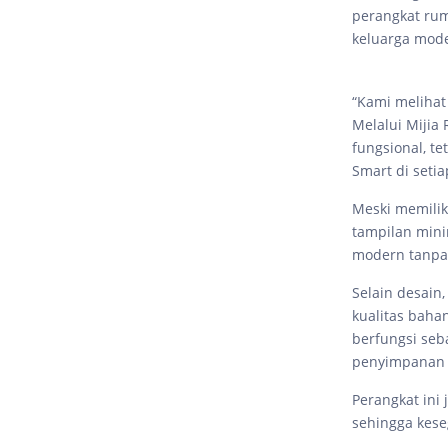
perangkat rum
keluarga mod
“Kami melihat
Melalui Mijia
fungsional, te
Smart di setia
Meski memiliki
tampilan mini
modern tanpa
Selain desain
kualitas bahan
berfungsi seb
penyimpanan t
Perangkat ini 
sehingga kese