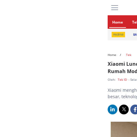
Home
Te
Home
Tek
Xiaomi Lunc
Rumah Mod
Oleh:
Tek ID
- Sel
Xiaomi mengha
besar, teknol