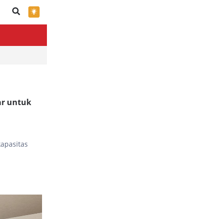
×
ar untuk
kapasitas