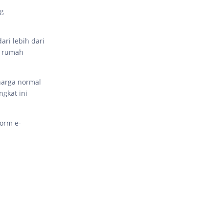
ng
.
ari lebih dari
n rumah
 harga normal
gkat ini
form e-