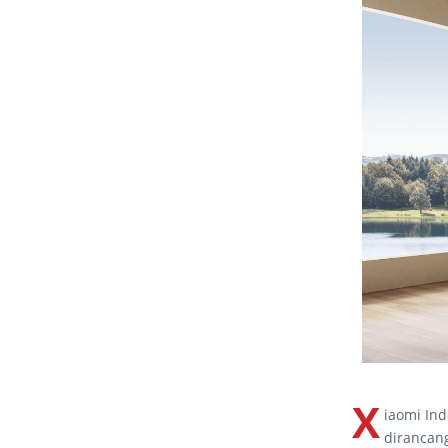
X
iaomi Ind
dirancan