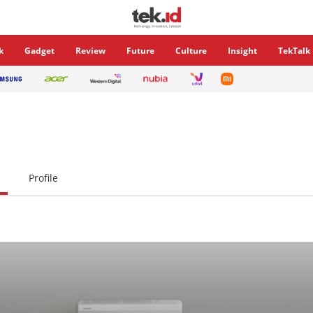
k
Gadget
Review
Future
Culture
Insight
TekTalk
Profile