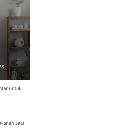
ng
intar untuk
akanan Saat