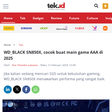
×
Home
Tek
Gadget
Review
Future
Culture
Insi
Home
Tek
WD_BLACK SN850X, cocok buat main game AAA di
2025
Oleh:
Nur Chandra Laksana
- Rabu, 12 Februari 2025 12:00
Jika kalian sedang mencari SSD untuk kebutuhan gaming,
WD_BLACK SN850X menawarkan performa yang sangat baik.