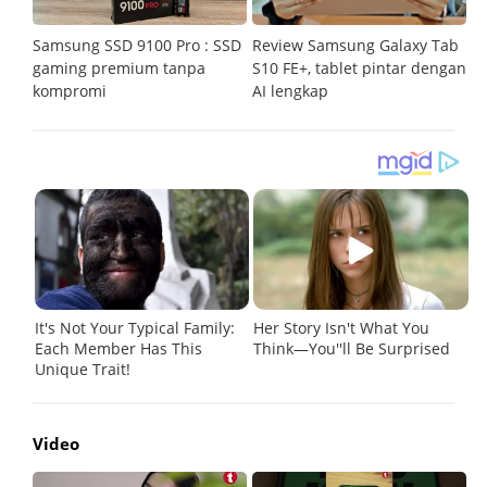
Samsung SSD 9100 Pro : SSD
Review Samsung Galaxy Tab
R
tar
gaming premium tanpa
S10 FE+, tablet pintar dengan
po
kompromi
AI lengkap
Video