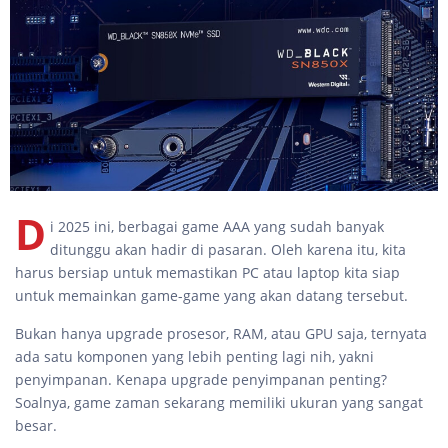
D
i 2025 ini, berbagai game AAA yang sudah banyak
ditunggu akan hadir di pasaran. Oleh karena itu, kita
harus bersiap untuk memastikan PC atau laptop kita siap
untuk memainkan game-game yang akan datang tersebut.
Bukan hanya upgrade prosesor, RAM, atau GPU saja, ternyata
ada satu komponen yang lebih penting lagi nih, yakni
penyimpanan. Kenapa upgrade penyimpanan penting?
Soalnya, game zaman sekarang memiliki ukuran yang sangat
besar.