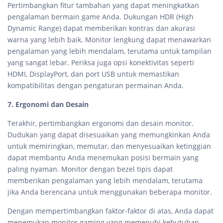
Pertimbangkan fitur tambahan yang dapat meningkatkan
pengalaman bermain game Anda. Dukungan HDR (High
Dynamic Range) dapat memberikan kontras dan akurasi
warna yang lebih baik. Monitor lengkung dapat menawarkan
pengalaman yang lebih mendalam, terutama untuk tampilan
yang sangat lebar. Periksa juga opsi konektivitas seperti
HDMI, DisplayPort, dan port USB untuk memastikan
kompatibilitas dengan pengaturan permainan Anda.
7. Ergonomi dan Desain
Terakhir, pertimbangkan ergonomi dan desain monitor.
Dudukan yang dapat disesuaikan yang memungkinkan Anda
untuk memiringkan, memutar, dan menyesuaikan ketinggian
dapat membantu Anda menemukan posisi bermain yang
paling nyaman. Monitor dengan bezel tipis dapat
memberikan pengalaman yang lebih mendalam, terutama
jika Anda berencana untuk menggunakan beberapa monitor.
Dengan mempertimbangkan faktor-faktor di atas, Anda dapat
menemukan monitor gaming yang memenuhi kebutuhan