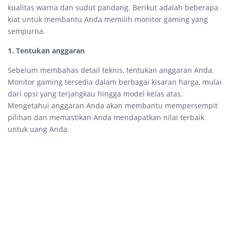
kualitas warna dan sudut pandang. Berikut adalah beberapa
kiat untuk membantu Anda memilih monitor gaming yang
sempurna.
1. Tentukan anggaran
Sebelum membahas detail teknis, tentukan anggaran Anda.
Monitor gaming tersedia dalam berbagai kisaran harga, mulai
dari opsi yang terjangkau hingga model kelas atas.
Mengetahui anggaran Anda akan membantu mempersempit
pilihan dan memastikan Anda mendapatkan nilai terbaik
untuk uang Anda.