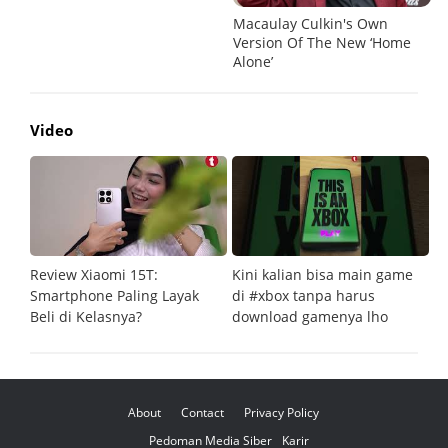
Video
Review Xiaomi 15T:
Kini kalian bisa main game
Pe
Smartphone Paling Layak
di #xbox tanpa harus
fi
Beli di Kelasnya?
download gamenya lho
G
About
Contact
Privacy Policy
Pedoman Media Siber
Karir