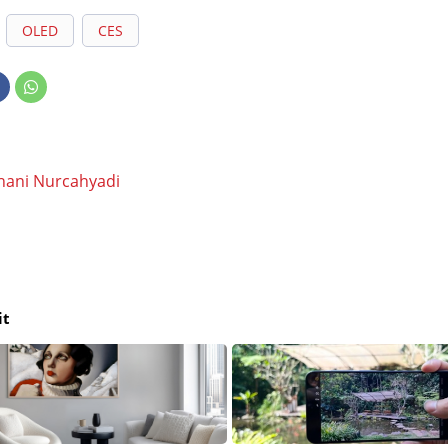
OLED
CES
hani Nurcahyadi
it