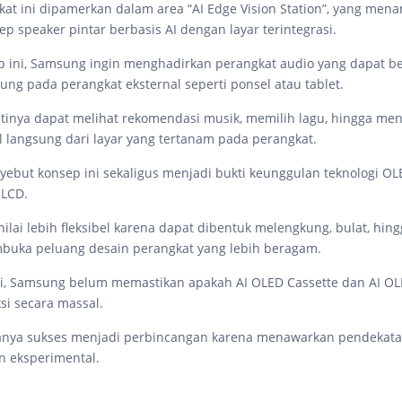
at ini dipamerkan dalam area “AI Edge Vision Station”, yang men
ep speaker pintar berbasis AI dengan layar terintegrasi.
p ini, Samsung ingin menghadirkan perangkat audio yang dapat ber
ung pada perangkat eksternal seperti ponsel atau tablet.
inya dapat melihat rekomendasi musik, memilih lagu, hingga me
l langsung dari layar yang tertanam pada perangkat.
but konsep ini sekaligus menjadi bukti keunggulan teknologi OL
 LCD.
ilai lebih fleksibel karena dapat dibentuk melengkung, bulat, hingg
buka peluang desain perangkat yang lebih beragam.
ni, Samsung belum memastikan apakah AI OLED Cassette dan AI OL
si secara massal.
nya sukses menjadi perbincangan karena menawarkan pendekata
an eksperimental.