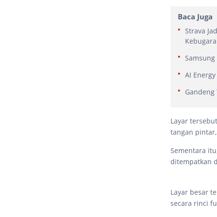
Baca Juga
Strava Ja
Kebugara
Samsung B
AI Energy
Gandeng 
Layar tersebu
tangan pintar
Sementara itu
ditempatkan d
Layar besar t
secara rinci f