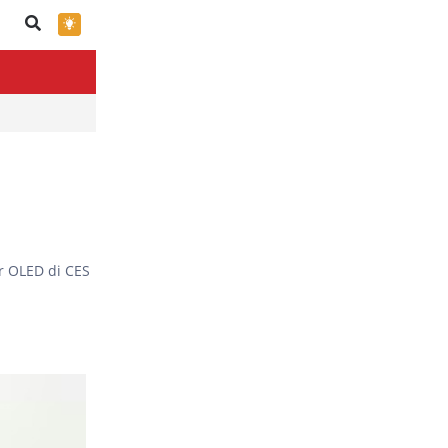
×
r OLED di CES