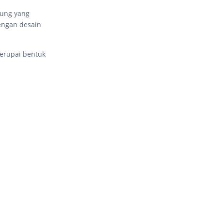
sung yang
engan desain
yerupai bentuk