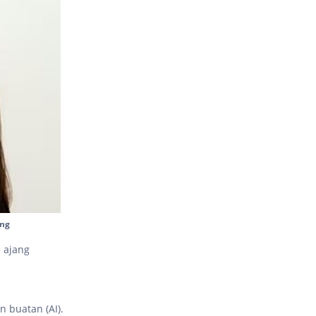
ung
 ajang
 buatan (AI).