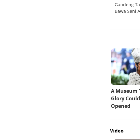
 5G
Konten Malam Hari Makin Digemari,
Gandeng Ta
 Konten
Samsung Galaxy A37 5G Hadir dengan Video
Bawa Seni A
HDR Minim Noise
Video