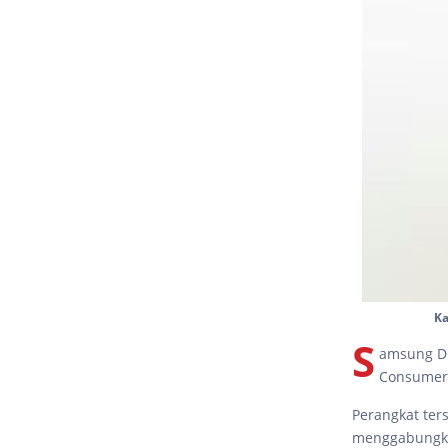
Ka
S
amsung Di
Consumer 
Perangkat ter
menggabungkan