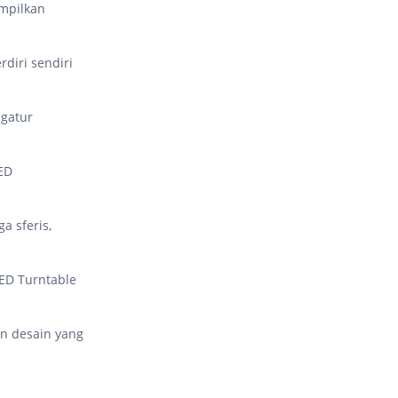
ampilkan
diri sendiri
ngatur
ED
a sferis,
ED Turntable
n desain yang