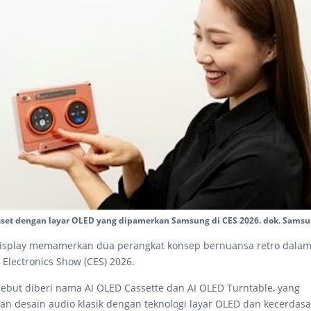
set dengan layar OLED yang dipamerkan Samsung di CES 2026. dok. Sams
splay memamerkan dua perangkat konsep bernuansa retro dalam
Electronics Show (CES) 2026.
sebut diberi nama AI OLED Cassette dan AI OLED Turntable, yang
 desain audio klasik dengan teknologi layar OLED dan kecerdasan