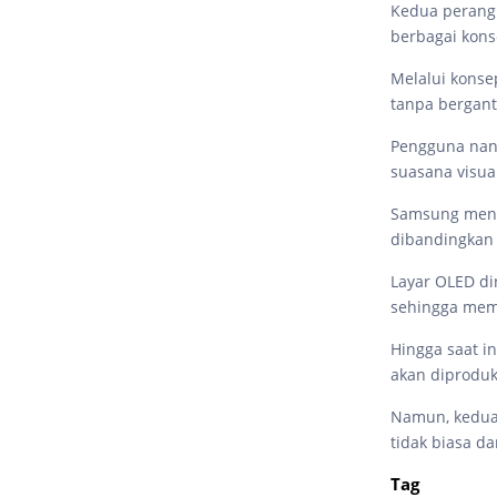
Kedua perangk
berbagai kons
Melalui konse
tanpa bergant
Pengguna nant
suasana visua
Samsung menye
dibandingkan
Layar OLED din
sehingga mem
Hingga saat i
akan diproduk
Namun, kedua
tidak biasa d
Tag