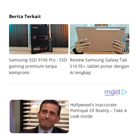
Berita Terkait
Samsung SSD 9100 Pro : SSD
Review Samsung Galaxy Tab
R
tar
gaming premium tanpa
S10 FE+, tablet pintar dengan
po
kompromi
AI lengkap