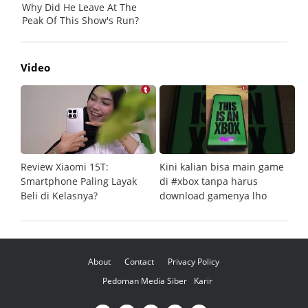
Video
Review Xiaomi 15T:
Kini kalian bisa main game
Pe
Smartphone Paling Layak
di #xbox tanpa harus
fi
Beli di Kelasnya?
download gamenya lho
G
About
Contact
Privacy Policy
Pedoman Media Siber
Karir