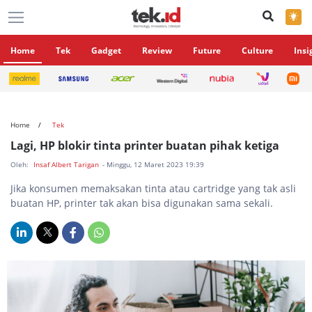
×
Home
Tek
Gadget
Review
Future
Culture
Insi
Home
Tek
Lagi, HP blokir tinta printer buatan pihak ketiga
Oleh:
Insaf Albert Tarigan
- Minggu, 12 Maret 2023 19:39
Jika konsumen memaksakan tinta atau cartridge yang tak asli
buatan HP, printer tak akan bisa digunakan sama sekali.