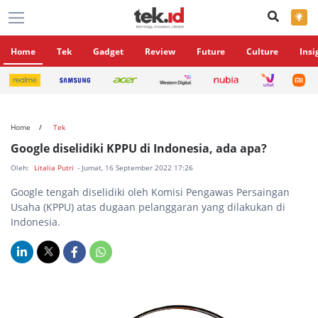
×
Home
Tek
Gadget
Review
Future
Culture
Insi
Home
Tek
Google diselidiki KPPU di Indonesia, ada apa?
Oleh:
Litalia Putri
- Jumat, 16 September 2022 17:26
Google tengah diselidiki oleh Komisi Pengawas Persaingan
Usaha (KPPU) atas dugaan pelanggaran yang dilakukan di
Indonesia.