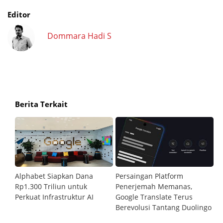
Editor
Dommara Hadi S
Berita Terkait
r
Alphabet Siapkan Dana
Persaingan Platform
Go
sa
Rp1.300 Triliun untuk
Penerjemah Memanas,
G
Perkuat Infrastruktur AI
Google Translate Terus
C
Berevolusi Tantang Duolingo
S