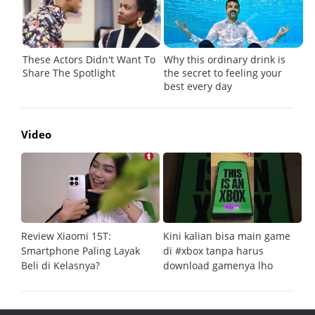
Video
Review Xiaomi 15T:
Kini kalian bisa main game
Pe
Smartphone Paling Layak
di #xbox tanpa harus
fi
Beli di Kelasnya?
download gamenya lho
G