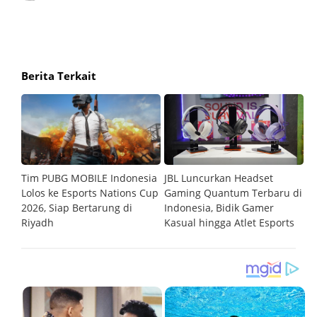
Berita Terkait
m
Tim PUBG MOBILE Indonesia
JBL Luncurkan Headset
G
Lolos ke Esports Nations Cup
Gaming Quantum Terbaru di
C
2026, Siap Bertarung di
Indonesia, Bidik Gamer
R
Riyadh
Kasual hingga Atlet Esports