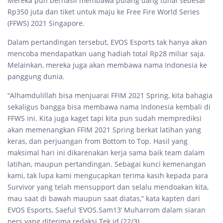
Mereka pun berhasil membawa pulang uang tunai sebesar
Rp350 juta dan tiket untuk maju ke Free Fire World Series
(FFWS) 2021 Singapore.
Dalam pertandingan tersebut, EVOS Esports tak hanya akan
mencoba mendapatkan uang hadiah total Rp28 miliar saja.
Melainkan, mereka juga akan membawa nama Indonesia ke
panggung dunia.
“Alhamdulillah bisa menjuarai FFIM 2021 Spring, kita bahagia
sekaligus bangga bisa membawa nama Indonesia kembali di
FFWS ini. Kita juga kaget tapi kita pun sudah memprediksi
akan memenangkan FFIM 2021 Spring berkat latihan yang
keras, dan perjuangan from Bottom to Top. Hasil yang
maksimal hari ini dikarenakan kerja sama baik team dalam
latihan, maupun pertandingan. Sebagai kunci kemenangan
kami, tak lupa kami mengucapkan terima kasih kepada para
Survivor yang telah mensupport dan selalu mendoakan kita,
mau saat di bawah maupun saat diatas,” kata kapten dari
EVOS Esports, Saeful ‘EVOS.Sam13’ Muharrom dalam siaran
pers yang diterima redaksi Tek.id (22/3).